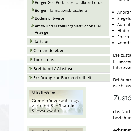
Bürger-Geo-Portal des Landkreis Lörrach
Bürgerinformationsbroschüre
Anordn
Siegel
Bodenrichtwerte
Aufnah
Amts- und Mitteilungsblatt Schönauer
Hinter
Anzeiger
Sperru
Rathaus
Anordn
Gemeindeleben
Die zust
Tourismus
Ermessen
Interess
Breitband / Glasfaser
Erklärung zur Barrierefreiheit
Bei Anor
Nachlassp
Zustä
das Nach
beziehun
Achtung