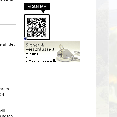
gefährdet
ihrem
die
llt
h gegen