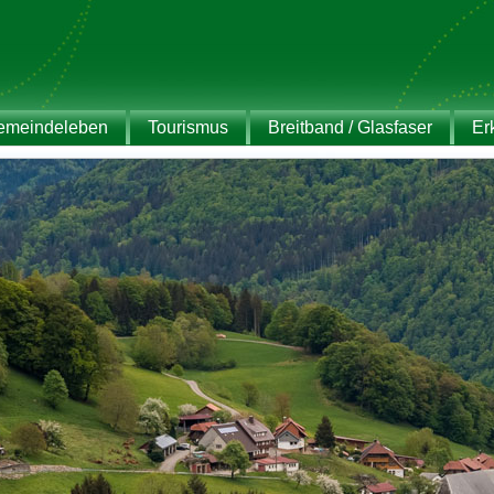
emeindeleben
Tourismus
Breitband / Glasfaser
Er