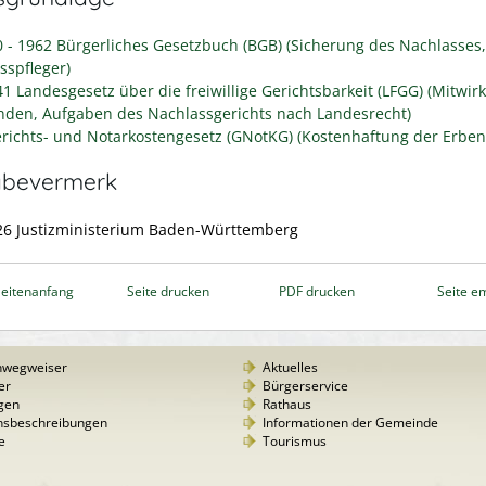
0 - 1962 Bürgerliches Gesetzbuch (BGB) (Sicherung des Nachlasses,
sspfleger)
41 Landesgesetz über die freiwillige Gerichtsbarkeit (LFGG) (Mitwir
den, Aufgaben des Nachlassgerichts nach Landesrecht)
richts- und Notarkostengesetz (GNotKG) (Kostenhaftung der Erben
abevermerk
26 Justizministerium Baden-Württemberg
eitenanfang
Seite drucken
PDF drucken
Seite e
nwegweiser
Aktuelles
er
Bürgerservice
gen
Rathaus
nsbeschreibungen
Informationen der Gemeinde
e
Tourismus