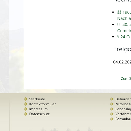
§§ 196
Nachla
§§ 40, 
Gemein
§
24 Ge
Freig
04.02.20
Zum S
Startseite
Behörde
Kontaktformular
Mitarbeit
Impressum
Lebensla
Datenschutz
Verfahre
Formular