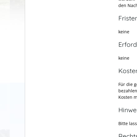
den Nach
Friste
keine
Erford
keine
Koste
Für die 
bezahlen
Kosten m
Hinwe
Bitte las
Recht