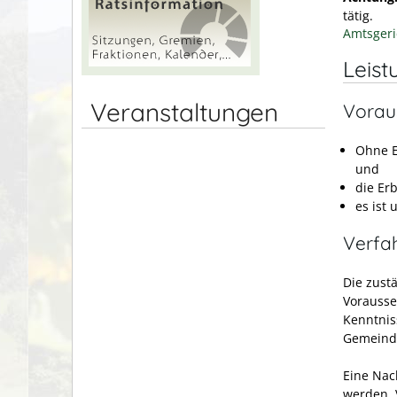
tätig.
Amtsgeri
Leist
Veranstaltungen
Vorau
Ohne E
und
die Er
es ist
Verfa
Die zust
Vorausse
Kenntnis
Gemeind
Eine Nac
werden. 