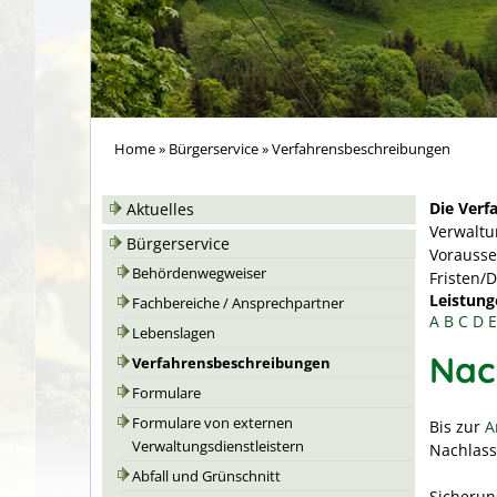
Home
»
Bürgerservice
»
Verfahrensbeschreibungen
Die Verf
Aktuelles
Verwaltu
Bürgerservice
Vorausse
Behördenwegweiser
Fristen/
Leistung
Fachbereiche / Ansprechpartner
A
B
C
D
E
Lebenslagen
Nac
Verfahrensbeschreibungen
Formulare
Formulare von externen
Bis zur
A
Verwaltungsdienstleistern
Nachlass
Abfall und Grünschnitt
Sicherun