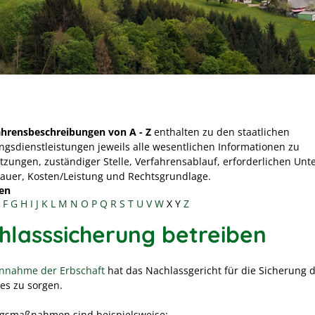
ahrensbeschreibungen von A - Z
enthalten zu den staatlichen
ngsdienstleistungen jeweils alle wesentlichen Informationen zu
tzungen, zuständiger Stelle, Verfahrensablauf, erforderlichen Unt
Dauer, Kosten/Leistung und Rechtsgrundlage.
en
F
G
H
I
J
K
L
M
N
O
P
Q
R
S
T
U
V
W
X
Y
Z
hlasssicherung betreiben
nnahme der Erbschaft
hat das Nachlassgericht für die Sicherung 
es zu sorgen.
gsmaßnahmen sind beispielsweise: