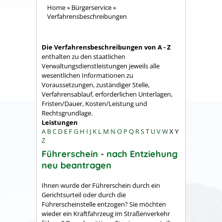
Home
»
Bürgerservice
»
Verfahrensbeschreibungen
Die Verfahrensbeschreibungen von A - Z
enthalten zu den staatlichen
Verwaltungsdienstleistungen jeweils alle
wesentlichen Informationen zu
Voraussetzungen, zuständiger Stelle,
Verfahrensablauf, erforderlichen Unterlagen,
Fristen/Dauer, Kosten/Leistung und
Rechtsgrundlage.
Leistungen
A
B
C
D
E
F
G
H
I
J
K
L
M
N
O
P
Q
R
S
T
U
V
W
X
Y
Z
Führerschein - nach Entziehung
neu beantragen
Ihnen wurde der Führerschein durch ein
Gerichtsurteil oder durch die
Führerscheinstelle entzogen? Sie möchten
wieder ein Kraftfahrzeug im Straßenverkehr