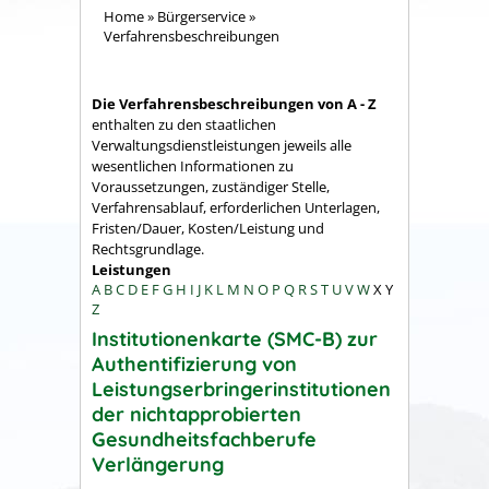
Home
»
Bürgerservice
»
Verfahrensbeschreibungen
Die Verfahrensbeschreibungen von A - Z
enthalten zu den staatlichen
Verwaltungsdienstleistungen jeweils alle
wesentlichen Informationen zu
Voraussetzungen, zuständiger Stelle,
Verfahrensablauf, erforderlichen Unterlagen,
Fristen/Dauer, Kosten/Leistung und
Rechtsgrundlage.
Leistungen
A
B
C
D
E
F
G
H
I
J
K
L
M
N
O
P
Q
R
S
T
U
V
W
X
Y
Z
Institutionenkarte (SMC-B) zur
Authentifizierung von
Leistungserbringerinstitutionen
der nichtapprobierten
Gesundheitsfachberufe
Verlängerung