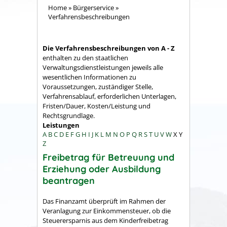
Home
»
Bürgerservice
»
Verfahrensbeschreibungen
Die Verfahrensbeschreibungen von A - Z
enthalten zu den staatlichen
Verwaltungsdienstleistungen jeweils alle
wesentlichen Informationen zu
Voraussetzungen, zuständiger Stelle,
Verfahrensablauf, erforderlichen Unterlagen,
Fristen/Dauer, Kosten/Leistung und
Rechtsgrundlage.
Leistungen
A
B
C
D
E
F
G
H
I
J
K
L
M
N
O
P
Q
R
S
T
U
V
W
X
Y
Z
Freibetrag für Betreuung und
Erziehung oder Ausbildung
beantragen
Das Finanzamt überprüft im Rahmen der
Veranlagung zur Einkommensteuer, ob die
Steuerersparnis aus dem Kinderfreibetrag