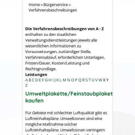
Home
»
Bürgerservice
»
Verfahrensbeschreibungen
Die Verfahrensbeschreibungen von A - Z
enthalten zu den staatlichen
Verwaltungsdienstleistungen jeweils alle
wesentlichen Informationen zu
Voraussetzungen, zuständiger Stelle,
Verfahrensablauf, erforderlichen Unterlagen,
Fristen/Dauer, Kosten/Leistung und
Rechtsgrundlage.
Leistungen
A
B
C
D
E
F
G
H
I
J
K
L
M
N
O
P
Q
R
S
T
U
V
W
X
Y
Z
Umweltplakette/Feinstaubplakette
kaufen
Für Gebiete mit schlechter Luftqualität gibt es
Luftreinhaltepläne. Umweltzonen sind eine
mögliche Maßnahme solcher
Luftreinhaltepläne. Umweltzonen verringern