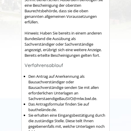
eine Bescheinigung der ober
s
ten
Baurechtsbehörde, dass sie die oben
genannten allgemeinen Voraussetzungen
erfüllen.
Hinweis:
Haben Sie bereits in einem anderen
Bundesland die Au
s
übung als
Sachverständiger oder Sachverständige
angezeigt, erü
b
rigt sich eine weitere Anzeige.
Bereits erteilte Bescheinigungen gelten fort.
Verfahrensablauf
Den
Antrag auf Anerkennung
als
Bausachverständiger oder
Bausachverständige senden Sie mit allen
erforderlichen Unterlagen an
SachverstaendigeBauSVO@mlw.bwl.de
.
Das Antragsformular finden Sie auf
bauthelände.de.
Sie erhalten eine Eingangsbestätigung durch
die z
u
ständige Stelle. Diese teilt Ihnen
gegebenenfalls mit, welche Unte
r
lagen noch