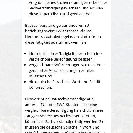
Aufgaben eines Sachverständigen oder einer
Sachverständigen gewachsen und erfüllen
diese unparteiisch und gewissenhaft.
Bausachverständige aus anderen EU-
beziehungsweise EWR-Staaten, die im
He
r
kunftsstaat niedergelassen sind, dürfen
diese Tätigkeit ausführen, wenn sie
hinsichtlich Ihres Tätigkeitsbereiches eine
vergleichbare Berechtigung besitzen,
vergleichbare Anforderungen wie die oben
genannten V
o
raussetzungen erfüllen
mussten und
die deutsche Sprache in Wort und Schrift
beherrschen.
Hinweis:
Auch Bausachverständige aus
anderen EU- oder EWR-Staaten, die keine
vergleichbare Berechtigung hinsichtlich ihres
Tätigkeit
s
bereiches nachweisen können,
können als Sachverständige tätig
werden. Sie
müssen die deutsche Sprache in Wort und
Schrift b
e
herrschen. Außerdem benötigen sie