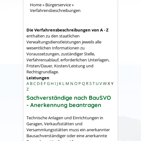
Home
»
Bürgerservice
»
Verfahrensbeschreibungen
Die Verfahrensbeschreibungen von A - Z
enthalten zu den staatlichen
Verwaltungsdienstleistungen jeweils alle
wesentlichen Informationen zu
Voraussetzungen, zuständiger Stelle,
Verfahrensablauf, erforderlichen Unterlagen,
Fristen/Dauer, Kosten/Leistung und
Rechtsgrundlage.
Leistungen
A
B
C
D
E
F
G
H
I
J
K
L
M
N
O
P
Q
R
S
T
U
V
W
X
Y
Z
Sachverständige nach BauSVO
- Anerkennung beantragen
Technische Anlagen und Einrichtungen in
Garagen, Verkaufsstätten und
Versammlungsstätten muss ein anerkannter
Bausachverständiger oder eine anerkannte