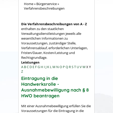
Home
»
Bürgerservice
»
Verfahrensbeschreibungen
Die Verfahrensbeschreibungen von A - Z
enthalten zu den staatlichen
Verwaltungsdienstleistungen jeweils alle
wesentlichen Informationen zu
Voraussetzungen, zuständiger Stelle,
Verfahrensablauf, erforderlichen Unterlagen,
Fristen/Dauer, Kosten/Leistung und
Rechtsgrundlage.
Leistungen
A
B
C
D
E
F
G
H
I
J
K
L
M
N
O
P
Q
R
S
T
U
V
W
X
Y
Z
Eintragung in die
Handwerksrolle -
Ausnahmebewilligung nach § 8
HWO beantragen
Mit einer Ausnahmebewilligung erfüllen Sie die
Voraussetzungen für die Eintragung in die