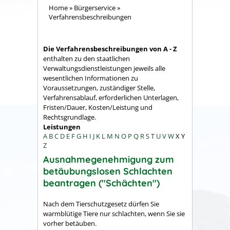
Home
»
Bürgerservice
»
Verfahrensbeschreibungen
Die Verfahrensbeschreibungen von A - Z
enthalten zu den staatlichen
Verwaltungsdienstleistungen jeweils alle
wesentlichen Informationen zu
Voraussetzungen, zuständiger Stelle,
Verfahrensablauf, erforderlichen Unterlagen,
Fristen/Dauer, Kosten/Leistung und
Rechtsgrundlage.
Leistungen
A
B
C
D
E
F
G
H
I
J
K
L
M
N
O
P
Q
R
S
T
U
V
W
X
Y
Z
Ausnahmegenehmigung zum
betäubungslosen Schlachten
beantragen ("Schächten")
Nach dem Tierschutzgesetz dürfen Sie
warmblütige Tiere nur schlachten, wenn Sie sie
vorher betäuben.