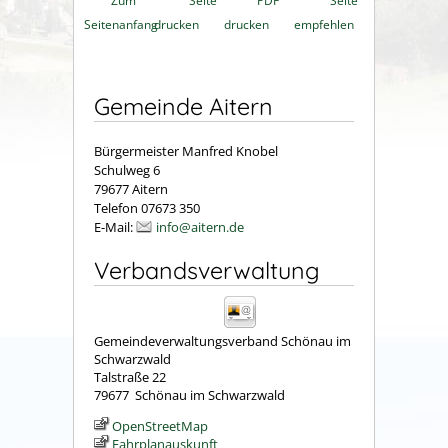
Zum
Seite
PDF
Seite
Seitenanfang
drucken
drucken
empfehlen
Gemeinde Aitern
Bürgermeister Manfred Knobel
Schulweg 6
79677 Aitern
Telefon 07673 350
E-Mail:
info@aitern.de
Verbandsverwaltung
Gemeindeverwaltungsverband Schönau im
Schwarzwald
Talstraße 22
79677
Schönau im Schwarzwald
OpenStreetMap
Fahrplanauskunft