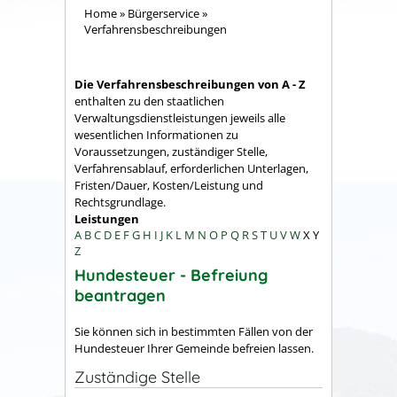
Home
»
Bürgerservice
»
Verfahrensbeschreibungen
Die Verfahrensbeschreibungen von A - Z
enthalten zu den staatlichen
Verwaltungsdienstleistungen jeweils alle
wesentlichen Informationen zu
Voraussetzungen, zuständiger Stelle,
Verfahrensablauf, erforderlichen Unterlagen,
Fristen/Dauer, Kosten/Leistung und
Rechtsgrundlage.
Leistungen
A
B
C
D
E
F
G
H
I
J
K
L
M
N
O
P
Q
R
S
T
U
V
W
X
Y
Z
Hundesteuer - Befreiung
beantragen
Sie können sich in bestimmten Fällen von der
Hundesteuer Ihrer Gemeinde befreien lassen.
Zuständige Stelle