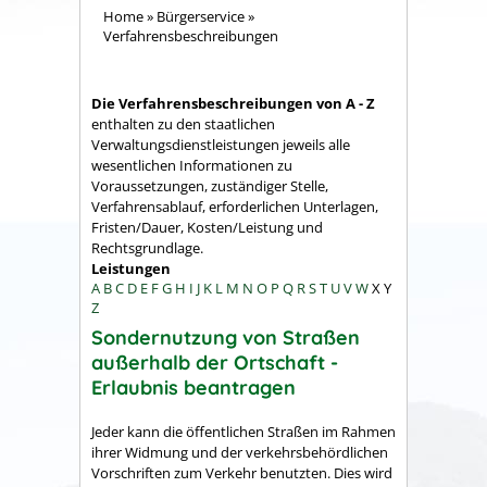
Home
»
Bürgerservice
»
Verfahrensbeschreibungen
Die Verfahrensbeschreibungen von A - Z
enthalten zu den staatlichen
Verwaltungsdienstleistungen jeweils alle
wesentlichen Informationen zu
Voraussetzungen, zuständiger Stelle,
Verfahrensablauf, erforderlichen Unterlagen,
Fristen/Dauer, Kosten/Leistung und
Rechtsgrundlage.
Leistungen
A
B
C
D
E
F
G
H
I
J
K
L
M
N
O
P
Q
R
S
T
U
V
W
X
Y
Z
Sondernutzung von Straßen
außerhalb der Ortschaft -
Erlaubnis beantragen
Jeder kann die öffentlichen Straßen im Rahmen
ihrer Widmung und der verkehrsbehördlichen
Vorschriften zum Verkehr benutzten. Dies wird