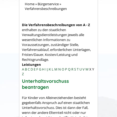
Home
»
Bürgerservice
»
Verfahrensbeschreibungen
Die Verfahrensbeschreibungen von A - Z
enthalten zu den staatlichen
Verwaltungsdienstleistungen jeweils alle
wesentlichen Informationen zu
Voraussetzungen, zuständiger Stelle,
Verfahrensablauf, erforderlichen Unterlagen,
Fristen/Dauer, Kosten/Leistung und
Rechtsgrundlage.
Leistungen
A
B
C
D
E
F
G
H
I
J
K
L
M
N
O
P
Q
R
S
T
U
V
W
X
Y
Z
Unterhaltsvorschuss
beantragen
Für Kinder von Alleinerziehenden besteht
gegebenfalls Anspruch auf einen staatlichen
Unterhaltsvorschuss. Dies ist dann der Fall,
wenn
der andere Elternteil nicht oder nur