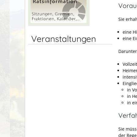
Vorau
Sie erhal
eine H
Veranstaltungen
eine E
Darunter 
Vollzei
Heimer
intens
Eingli
in Vo
in H
in e
Verfa
Sie müss
der Rege