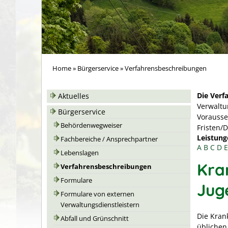
Home
»
Bürgerservice
»
Verfahrensbeschreibungen
Die Verf
Aktuelles
Verwaltu
Bürgerservice
Vorausse
Behördenwegweiser
Fristen/
Leistung
Fachbereiche / Ansprechpartner
A
B
C
D
E
Lebenslagen
Kra
Verfahrensbeschreibungen
Formulare
Jug
Formulare von externen
Verwaltungsdienstleistern
Die Kran
Abfall und Grünschnitt
üblichen