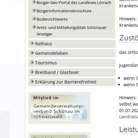
Bürger-Geo-Portal des Landkreis Lörrach
Krankenv
Bürgerinformationsbroschüre
Hinweis:
Bodenrichtwerte
Krankenv
Amts- und Mitteilungsblatt Schönauer
Anzeiger
Zustä
Rathaus
das örtl
Gemeindeleben
Tourismus
Jugendam
Breitband / Glasfaser
wenn S
Erklärung zur Barrierefreiheit
wenn S
Hinweis:
selbst w
01.07.20
Landrats
Leist