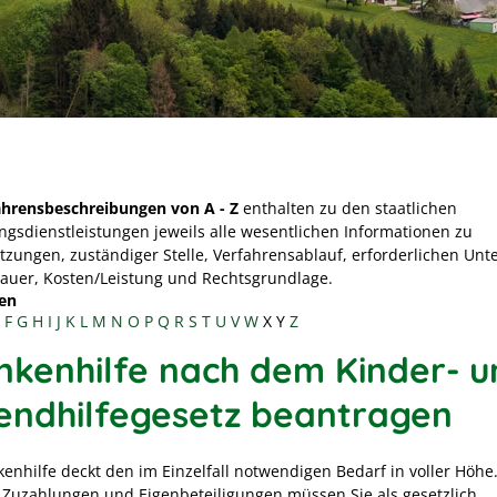
ahrensbeschreibungen von A - Z
enthalten zu den staatlichen
ngsdienstleistungen jeweils alle wesentlichen Informationen zu
tzungen, zuständiger Stelle, Verfahrensablauf, erforderlichen Unt
Dauer, Kosten/Leistung und Rechtsgrundlage.
en
F
G
H
I
J
K
L
M
N
O
P
Q
R
S
T
U
V
W
X
Y
Z
nkenhilfe nach dem Kinder- u
endhilfegesetz beantragen
kenhilfe deckt den im Einzelfall notwendigen Bedarf in voller Höhe.
 Zuzahlungen und Eigenbeteiligungen müssen Sie als gesetzlich