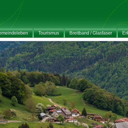
emeindeleben
Tourismus
Breitband / Glasfaser
Er