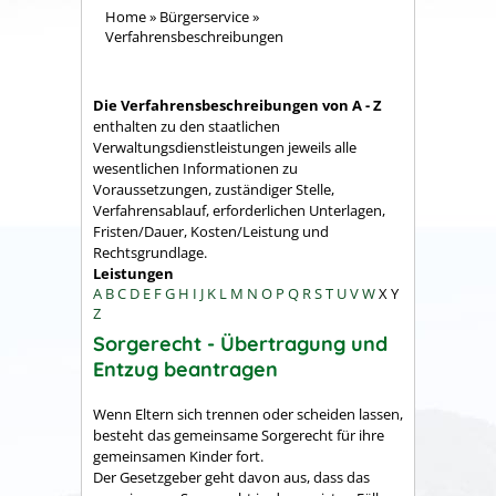
Home
»
Bürgerservice
»
Verfahrensbeschreibungen
Die Verfahrensbeschreibungen von A - Z
enthalten zu den staatlichen
Verwaltungsdienstleistungen jeweils alle
wesentlichen Informationen zu
Voraussetzungen, zuständiger Stelle,
Verfahrensablauf, erforderlichen Unterlagen,
Fristen/Dauer, Kosten/Leistung und
Rechtsgrundlage.
Leistungen
A
B
C
D
E
F
G
H
I
J
K
L
M
N
O
P
Q
R
S
T
U
V
W
X
Y
Z
Sorgerecht - Übertragung und
Entzug beantragen
Wenn Eltern sich trennen oder scheiden lassen,
besteht das gemeinsame Sorgerecht für ihre
gemeinsamen Kinder fort.
Der Gesetzgeber geht davon aus, dass das