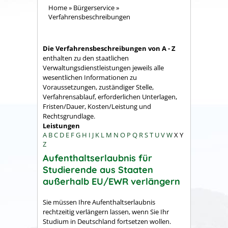
Home
»
Bürgerservice
»
Verfahrensbeschreibungen
Die Verfahrensbeschreibungen von A - Z
enthalten zu den staatlichen
Verwaltungsdienstleistungen jeweils alle
wesentlichen Informationen zu
Voraussetzungen, zuständiger Stelle,
Verfahrensablauf, erforderlichen Unterlagen,
Fristen/Dauer, Kosten/Leistung und
Rechtsgrundlage.
Leistungen
A
B
C
D
E
F
G
H
I
J
K
L
M
N
O
P
Q
R
S
T
U
V
W
X
Y
Z
Aufenthaltserlaubnis für
Studierende aus Staaten
außerhalb EU/EWR verlängern
Sie müssen Ihre Aufenthaltserlaubnis
rechtzeitig verlängern lassen, wenn Sie Ihr
Studium in Deutschland fortsetzen wollen.