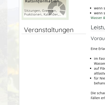
wenn s
wenn s
Wasser &
Leist
Veranstaltungen
Vorau
Eine Erl
im Fas
Wasser
auf Fl
altlas
für Ni
behand
Die scha
Fällen er