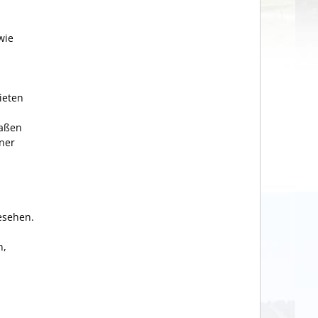
wie
ieten
raßen
ner
esehen.
n,