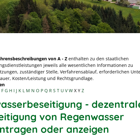
ahrensbeschreibungen von A - Z
enthalten zu den staatlichen
ngsdienstleistungen jeweils alle wesentlichen Informationen zu
tzungen, zuständiger Stelle, Verfahrensablauf, erforderlichen Unt
Dauer, Kosten/Leistung und Rechtsgrundlage.
en
F
G
H
I
J
K
L
M
N
O
P
Q
R
S
T
U
V
W
X
Y
Z
asserbeseitigung - dezentral
eitigung von Regenwasser
ntragen oder anzeigen