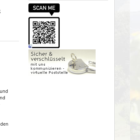
g
 und
und
e
nden