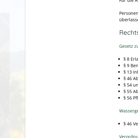
Für die 
Personen
überlass
Recht
Gesetz z
§ 8 Erl
§ 9 Be
§ 13 I
§ 46 A
§ 54 u
§ 55 A
§ 56 P
Wasserge
§ 46 V
Verordnu