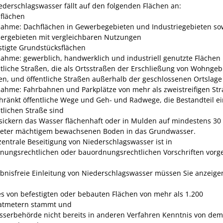
ederschlagswasser fällt auf den folgenden Flächen an:
flächen
ahme: Dachflächen in
Gewerbegebieten und
Industriegebieten so
ergebieten mit ve
r
gleichbaren Nutzungen
stigte Grundstücksflächen
ahme: gewerblich, handwerklich und indus
t
riell genutzte Flächen
ntliche Straßen, die als Ortsstraßen der Erschließung von Wohngeb
en, und öffentliche Straßen außerhalb der geschlossenen Ortslage
ahme: Fahrbahnen und Parkplätze von mehr als zweistreifigen St
hränkt öffentliche Wege und Geh- und Radwege, die Bestandteil ei
ntlichen Straße sind
rsickern das Wasser flächenhaft oder in Mulden auf mindestens 30
eter mächtigem bewachsenen Boden in das Grundwasser.
zentrale Beseitigung von Niederschlagswasser ist in
nungsrechtlichen oder bauordnungsrechtlichen Vorschriften vorg
ubnisfreie Einleitung von Niederschlagswasser müssen Sie anzeige
s von befestigten oder bebauten Flächen von mehr als 1.200
atmetern stammt und
sserbehörde nicht bereits in anderen Verfahren Kenntnis von dem