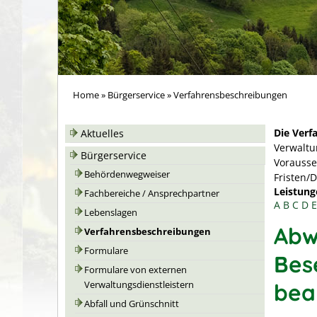
Home
»
Bürgerservice
»
Verfahrensbeschreibungen
Die Verf
Aktuelles
Verwaltu
Bürgerservice
Vorausse
Behördenwegweiser
Fristen/
Leistung
Fachbereiche / Ansprechpartner
A
B
C
D
E
Lebenslagen
Abw
Verfahrensbeschreibungen
Formulare
Bes
Formulare von externen
bea
Verwaltungsdienstleistern
Abfall und Grünschnitt