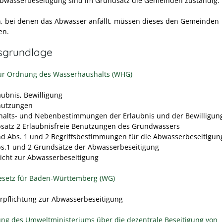
Abwasserbeseitigung sind im Grundsatz die Gemeinden zuständig.
, bei denen das Abwasser anfällt, müssen dieses den Gemeinden
en.
sgrundlage
ur Ordnung des Wasserhaushalts (WHG)
aubnis, Bewilligung
nutzungen
nhalts- und Nebenbestimmungen der Erlaubnis und der Bewilligun
bsatz 2 Erlaubnisfreie Benutzungen des Grundwassers
nd Abs. 1 und 2 Begriffsbestimmungen für die Abwasserbeseitigun
bs.1 und 2 Grundsätze der Abwasserbeseitigung
flicht zur Abwasserbeseitigung
setz für Baden-Württemberg (WG)
erpflichtung zur Abwasserbeseitigung
ng des Umweltministeriums über die dezentrale Beseitigung von