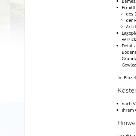
Bemess
Ermitt
des 
der 
Art 
Lagepl
Versic
Detail
Bodens
Grundw
Gewäss
Im Einzel
Koste
nach V
Ihrem 
Hinwe