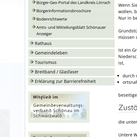
Bürger-Geo-Portal des Landkreis Lörrach
Wenn Sie
Bürgerinformationsbroschüre
wollen, 
Nur in be
Bodenrichtwerte
Amts- und Mitteilungsblatt Schönauer
Grundst
Anzeiger
müssen d
Rathaus
Ist ein 
Gemeindeleben
Niedersc
Tourismus
ist,
Breitband / Glasfaser
durch 
Erklärung zur Barrierefreiheit
ortsna
beseit
i
ge
Zustä
die unte
Untere W