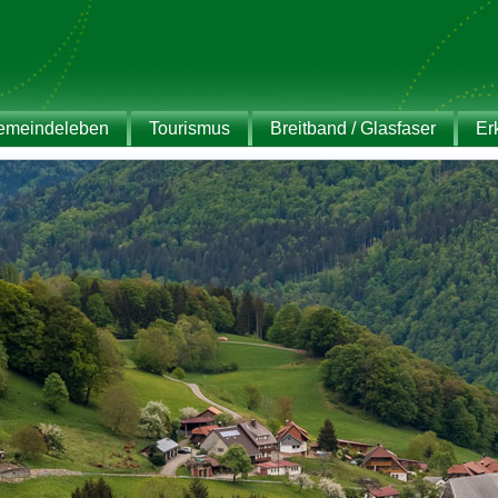
emeindeleben
Tourismus
Breitband / Glasfaser
Er