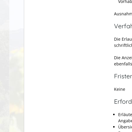
Vorhab
Ausnahme
Verfa
Die Erla
schriftli
Die Anze
ebenfalls
Friste
Keine
Erford
Erläut
Angabe
Übersi