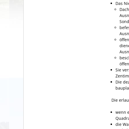
Das Ni
Dach
Ausn
Sond
befe
Ausn
öffe
dien
Ausn
besc
öffe
Sie ve
Zentim
Die de
baupla
Die erla
wenn e
Quadr
die Wa