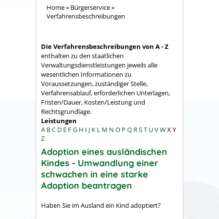
Home
»
Bürgerservice
»
Verfahrensbeschreibungen
Die Verfahrensbeschreibungen von A - Z
enthalten zu den staatlichen
Verwaltungsdienstleistungen jeweils alle
wesentlichen Informationen zu
Voraussetzungen, zuständiger Stelle,
Verfahrensablauf, erforderlichen Unterlagen,
Fristen/Dauer, Kosten/Leistung und
Rechtsgrundlage.
Leistungen
A
B
C
D
E
F
G
H
I
J
K
L
M
N
O
P
Q
R
S
T
U
V
W
X
Y
Z
Adoption eines ausländischen
Kindes - Umwandlung einer
schwachen in eine starke
Adoption beantragen
Haben Sie im Ausland ein Kind adoptiert?