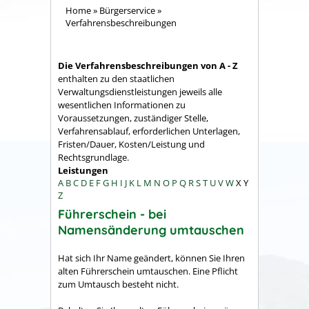
Home
»
Bürgerservice
»
Verfahrensbeschreibungen
Die Verfahrensbeschreibungen von A - Z
enthalten zu den staatlichen
Verwaltungsdienstleistungen jeweils alle
wesentlichen Informationen zu
Voraussetzungen, zuständiger Stelle,
Verfahrensablauf, erforderlichen Unterlagen,
Fristen/Dauer, Kosten/Leistung und
Rechtsgrundlage.
Leistungen
A
B
C
D
E
F
G
H
I
J
K
L
M
N
O
P
Q
R
S
T
U
V
W
X
Y
Z
Führerschein - bei
Namensänderung umtauschen
Hat sich Ihr Name geändert, können Sie Ihren
alten Führerschein umtauschen. Eine Pflicht
zum Umtausch besteht nicht.