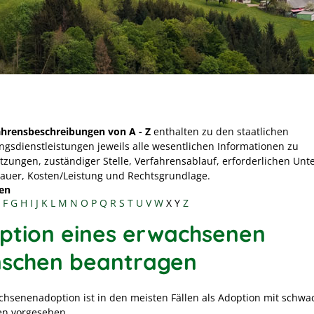
ahrensbeschreibungen von A - Z
enthalten zu den staatlichen
ngsdienstleistungen jeweils alle wesentlichen Informationen zu
tzungen, zuständiger Stelle, Verfahrensablauf, erforderlichen Unt
Dauer, Kosten/Leistung und Rechtsgrundlage.
en
F
G
H
I
J
K
L
M
N
O
P
Q
R
S
T
U
V
W
X
Y
Z
ption eines erwachsenen
schen beantragen
chsenenadoption ist in den meisten Fällen als Adoption mit schw
n vorgesehen.