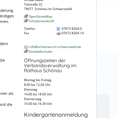
Talstraße 22
79677
Schönau im Schwarzwald
iederung
tändigen
OpenStreetMap
Fahrplanauskunft
enen.
Telefon
07673 8204-0
Fax
07673 8204-14
ndern
info@schoenau-im-schwarzwald.de
Kontaktformular
Öffnungszeiten der
die
Verbandsverwaltung im
Rathaus Schönau
Montag bis Freitag
8.00 bis 12.00 Uhr
Dienstag
hnen als
14.00 bis 18.00 Uhr
Donnerstag
14.00 bis 16.30 Uhr
und die
Kindergartenanmeldung