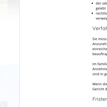
der od
gelebt
rechtl
verwei
Verfa
Sie müss
Anzunehm
einreich
beauftra
Im famil
Annehmen
sind in 
Wenn die
Gericht 
Friste