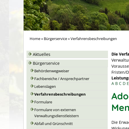
Home
»
Bürgerservice
»
Verfahrensbeschreibungen
Die Verf
Aktuelles
Verwaltu
Bürgerservice
Vorausse
Behördenwegweiser
Fristen/
Leistung
Fachbereiche / Ansprechpartner
A
B
C
D
E
Lebenslagen
Ado
Verfahrensbeschreibungen
Formulare
Men
Formulare von externen
Verwaltungsdienstleistern
Die Erwa
Abfall und Grünschnitt
Wirkunge