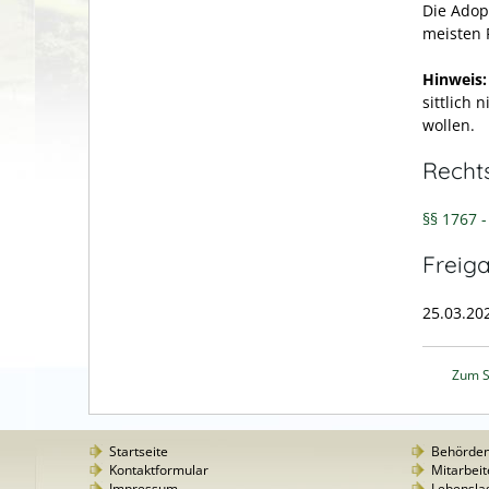
Die Adop
meisten 
Hinweis:
sittlich
wollen.
Recht
§§ 1767 
Freig
25.03.20
Zum S
Startseite
Behörde
Kontaktformular
Mitarbeit
Impressum
Lebensla