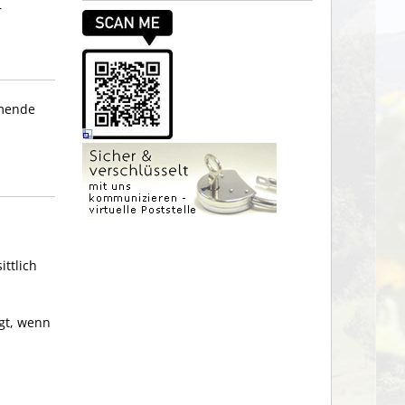
r
hmende
ttlich
igt, wenn