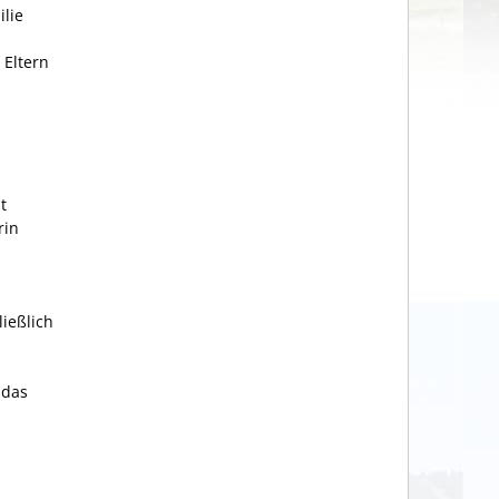
ilie
 Eltern
t
rin
ießlich
 das