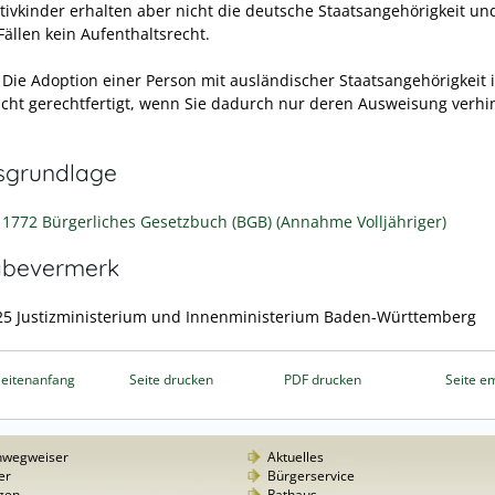
tivkinder erhalten aber nicht die deutsche Staatsangehörigkeit un
Fällen kein Aufenthaltsrecht.
Die Adoption einer Person mit ausländischer Staatsangehörigkeit 
 nicht gerechtfertigt, wenn Sie dadurch nur deren Ausweisung verh
sgrundlage
- 1772 Bürgerliches Gesetzbuch (BGB) (Annahme Volljähriger)
abevermerk
25 Justizministerium und Innenministerium Baden-Württemberg
eitenanfang
Seite drucken
PDF drucken
Seite e
nwegweiser
Aktuelles
er
Bürgerservice
gen
Rathaus