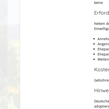
keine
Erford
Neben de
Einwilli
Annehm
Angen
Ehepar
Ehepar
Weiter
Koste
Gebühren
Hinwe
Deutsche
adoptier