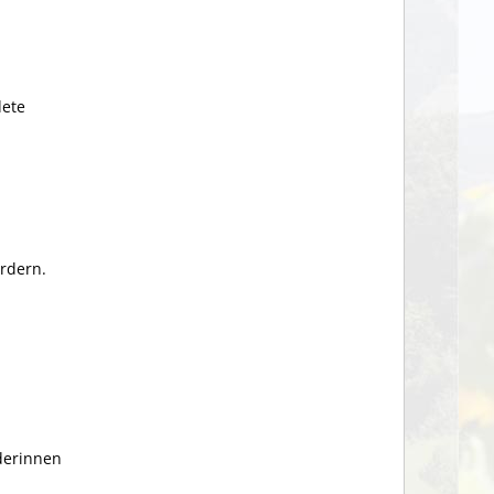
dete
ordern.
derinnen