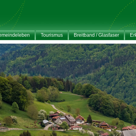
emeindeleben
Tourismus
Breitband / Glasfaser
Er