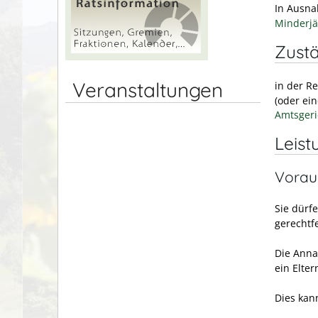
In Ausna
Minderjä
Zustä
Veranstaltungen
in der R
(oder ei
Amtsgeri
Leist
Vorau
Sie dürf
gerechtfe
Die Annah
ein Elter
Dies kan