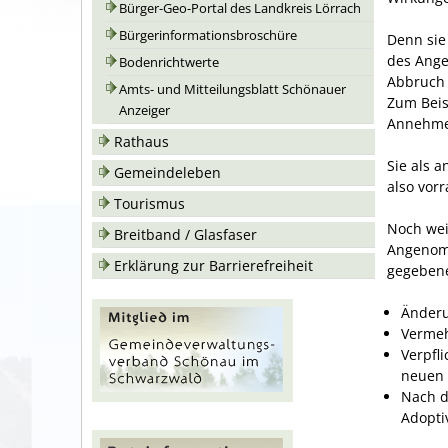
Bürger-Geo-Portal des Landkreis Lörrach
Bürgerinformationsbroschüre
Denn sie
des Ange
Bodenrichtwerte
Abbruch 
Amts- und Mitteilungsblatt Schönauer
Zum Beis
Anzeiger
Annehmen
Rathaus
Sie als 
Gemeindeleben
also vor
Tourismus
Noch wei
Breitband / Glasfaser
Angenomm
Erklärung zur Barrierefreiheit
gegebene
Änder
Vermeh
Verpfl
neuen 
Nach d
Adopti