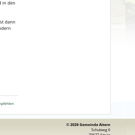
d in den
ist dann
indern
mpfehlen
© 2026 Gemeinde Aitern
Schulweg 6
79677 Aitern