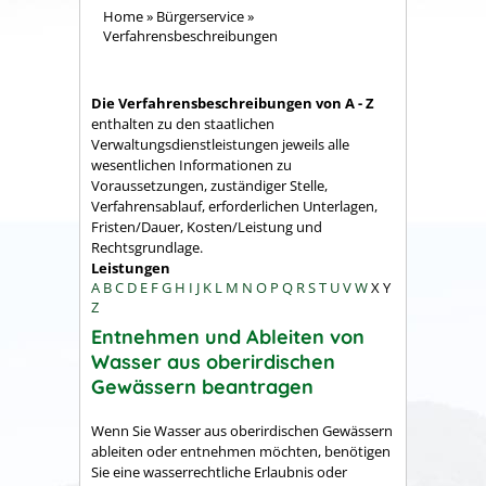
Home
»
Bürgerservice
»
Verfahrensbeschreibungen
Die Verfahrensbeschreibungen von A - Z
enthalten zu den staatlichen
Verwaltungsdienstleistungen jeweils alle
wesentlichen Informationen zu
Voraussetzungen, zuständiger Stelle,
Verfahrensablauf, erforderlichen Unterlagen,
Fristen/Dauer, Kosten/Leistung und
Rechtsgrundlage.
Leistungen
A
B
C
D
E
F
G
H
I
J
K
L
M
N
O
P
Q
R
S
T
U
V
W
X
Y
Z
Entnehmen und Ableiten von
Wasser aus oberirdischen
Gewässern beantragen
Wenn Sie Wasser aus oberirdischen Gewässern
ableiten oder entnehmen möchten, benötigen
Sie eine wasserrechtliche Erlaubnis oder