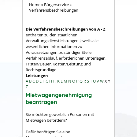
Home
»
Bürgerservice
»
Verfahrensbeschreibungen
Die Verfahrensbeschreibungen von A - Z
enthalten zu den staatlichen
Verwaltungsdienstleistungen jeweils alle
wesentlichen Informationen zu
Voraussetzungen, zuständiger Stelle,
Verfahrensablauf, erforderlichen Unterlagen,
Fristen/Dauer, Kosten/Leistung und
Rechtsgrundlage.
Leistungen
A
B
C
D
E
F
G
H
I
J
K
L
M
N
O
P
Q
R
S
T
U
V
W
X
Y
Z
Mietwagengenehmigung
beantragen
Sie möchten gewerblich Personen mit
Mietwagen befördern?
Dafür benötigen Sie eine