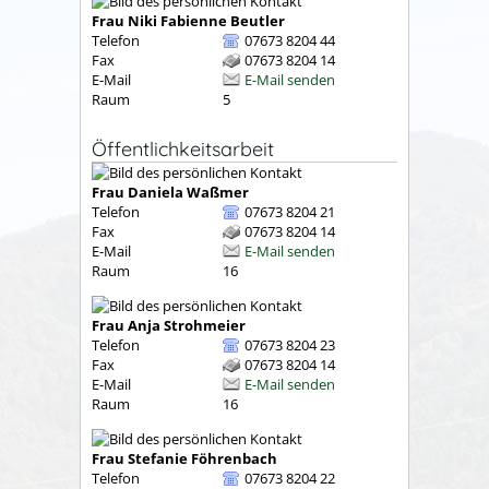
Frau
Niki Fabienne
Beutler
Telefon
07673 8204 44
Fax
07673 8204 14
E-Mail
E-Mail senden
Raum
5
Öffentlichkeitsarbeit
Frau
Daniela
Waßmer
Telefon
07673 8204 21
Fax
07673 8204 14
E-Mail
E-Mail senden
Raum
16
Frau
Anja
Strohmeier
Telefon
07673 8204 23
Fax
07673 8204 14
E-Mail
E-Mail senden
Raum
16
Frau
Stefanie
Föhrenbach
Telefon
07673 8204 22