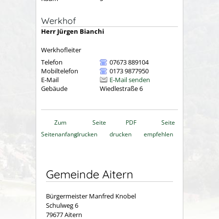
Werkhof
Herr
Jürgen
Bianchi
Werkhofleiter
Telefon
07673 889104
Mobiltelefon
0173 9877950
E-Mail
E-Mail senden
Gebäude
Wiedlestraße 6
Zum
Seite
PDF
Seite
Seitenanfang
drucken
drucken
empfehlen
Gemeinde Aitern
Bürgermeister Manfred Knobel
Schulweg 6
79677 Aitern