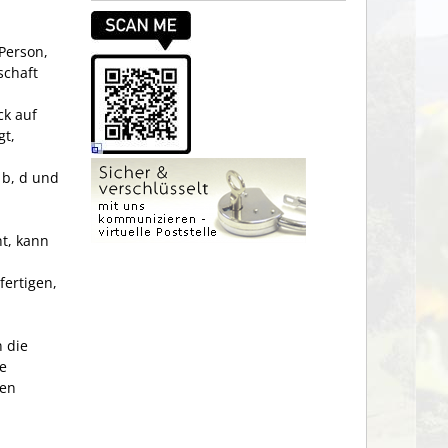
Person,
schaft
ck auf
gt,
 b, d und
ht, kann
fertigen,
 die
he
ten