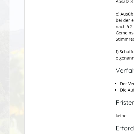
Absatz 3
e) Ausüb
bei der e
nach § 2
Gemeinsc
Stimmrec
f) Schaf
e genann
Verfa
Der Ver
Die Au
Friste
keine
Erford