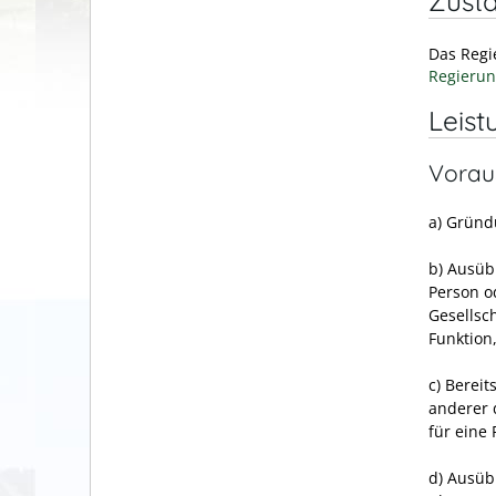
Zustä
Das Regi
Regierun
Leist
Vorau
a) Gründ
b) Ausüb
Person o
Gesellsc
Funktion
c) Bereit
anderer 
für eine
d) Ausüb