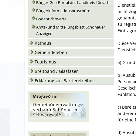
Bürger-Geo-Portal des Landkreis Lörrach
Dienstle
Bürgerinformationsbroschüre
nicht zu
genannte
Bodenrichtwerte
zu regis
Amts- und Mitteilungsblatt Schönauer
Eintragu
Anzeiger
Rathaus
Diese Ver
Dienstle
Gemeindeleben
Tourismus
a) Gründ
Breitband / Glasfaser
b) Ausüb
Erklärung zur Barrierefreiheit
Person o
Gesellsc
Funktion
c) Bereit
anderer 
für eine
d) Ausüb