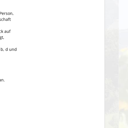
Person,
schaft
ck auf
gt,
 b, d und
an.