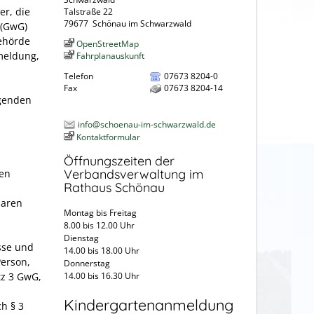
er, die
Talstraße 22
79677
Schönau im Schwarzwald
 (GwG)
ehörde
OpenStreetMap
nmeldung,
Fahrplanauskunft
Telefon
07673 8204-0
Fax
07673 8204-14
lgenden
info@schoenau-im-schwarzwald.de
Kontaktformular
Öffnungszeiten der
Verbandsverwaltung im
hen
Rathaus Schönau
baren
Montag bis Freitag
8.00 bis 12.00 Uhr
Dienstag
esse und
14.00 bis 18.00 Uhr
erson,
Donnerstag
tz 3 GwG,
14.00 bis 16.30 Uhr
Kindergartenanmeldung
h § 3