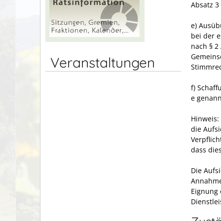
Absatz 3
e) Ausüb
bei der e
nach § 2
Gemeinsc
Veranstaltungen
Stimmrec
f) Schaf
e genann
Hinweis:
die Aufs
Verpflic
dass dies
Die Aufs
Annahme 
Eignung 
Dienstle