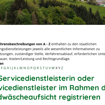
ahrensbeschreibungen von A - Z
enthalten zu den staatlichen
ngsdienstleistungen jeweils alle wesentlichen Informationen zu
tzungen, zuständiger Stelle, Verfahrensablauf, erforderlichen Unt
Dauer, Kosten/Leistung und Rechtsgrundlage.
en
F
G
H
I
J
K
L
M
N
O
P
Q
R
S
T
U
V
W
X
Y
Z
Servicedienstleisterin oder
vicedienstleister im Rahmen 
dwäscheaufsicht registrieren