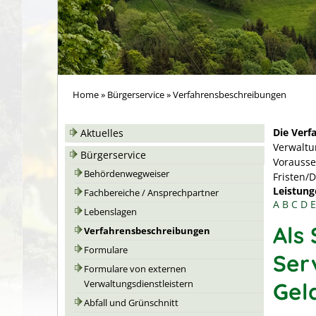
Home
»
Bürgerservice
»
Verfahrensbeschreibungen
Die Verf
Aktuelles
Verwaltu
Bürgerservice
Vorausse
Behördenwegweiser
Fristen/
Leistung
Fachbereiche / Ansprechpartner
A
B
C
D
E
Lebenslagen
Als 
Verfahrensbeschreibungen
Formulare
Ser
Formulare von externen
Gel
Verwaltungsdienstleistern
Abfall und Grünschnitt