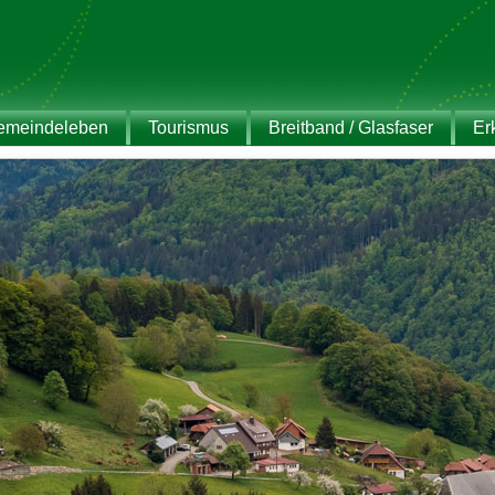
emeindeleben
Tourismus
Breitband / Glasfaser
Er