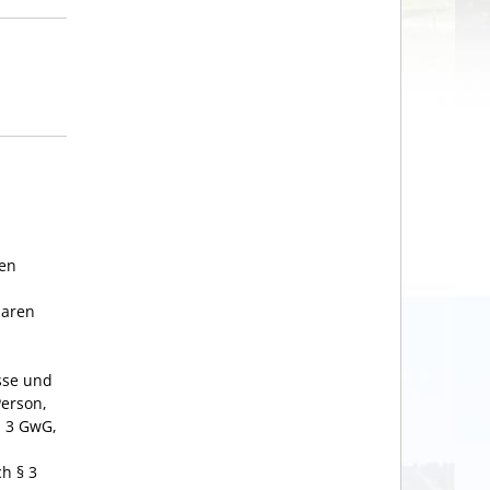
hen
baren
esse und
erson,
z 3 GwG,
h § 3