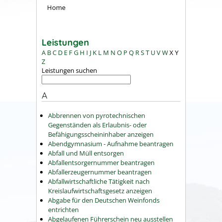
Home
Leistungen
A
B
C
D
E
F
G
H
I
J
K
L
M
N
O
P
Q
R
S
T
U
V
W
X
Y
Z
Leistungen suchen
A
Abbrennen von pyrotechnischen
Gegenständen als Erlaubnis- oder
Befähigungsscheininhaber anzeigen
Abendgymnasium - Aufnahme beantragen
Abfall und Müll entsorgen
Abfallentsorgernummer beantragen
Abfallerzeugernummer beantragen
Abfallwirtschaftliche Tätigkeit nach
Kreislaufwirtschaftsgesetz anzeigen
Abgabe für den Deutschen Weinfonds
entrichten
Abgelaufenen Führerschein neu ausstellen