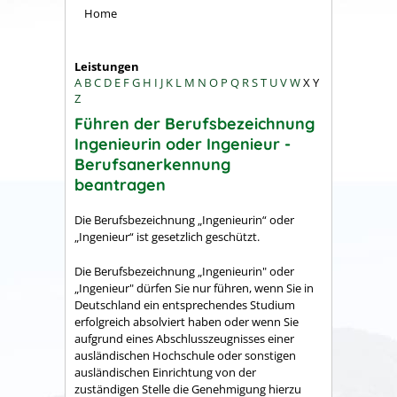
Home
Leistungen
A
B
C
D
E
F
G
H
I
J
K
L
M
N
O
P
Q
R
S
T
U
V
W
X
Y
Z
Führen der Berufsbezeichnung
Ingenieurin oder Ingenieur -
Berufsanerkennung
beantragen
Die Berufsbezeichnung „Ingenieurin“ oder
„Ingenieur“ ist gesetzlich geschützt.
Die Berufsbezeichnung „Ingenieurin" oder
„Ingenieur" dürfen Sie nur führen, wenn Sie in
Deutschland ein entsprechendes Studium
erfolgreich absolviert haben oder wenn Sie
aufgrund eines Abschlusszeugnisses einer
ausländischen Hochschule oder sonstigen
ausländischen Einrichtung von der
zuständigen Stelle die Genehmigung hierzu