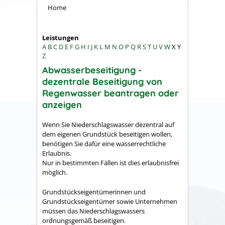
Home
Leistungen
A
B
C
D
E
F
G
H
I
J
K
L
M
N
O
P
Q
R
S
T
U
V
W
X
Y
Z
Abwasserbeseitigung -
dezentrale Beseitigung von
Regenwasser beantragen oder
anzeigen
Wenn Sie Niederschlagswasser dezentral auf
dem eigenen Grundstück beseitigen wollen,
benötigen Sie dafür eine wasserrechtliche
Erlaubnis.
Nur in bestimmten Fällen ist dies erlaubnisfrei
möglich.
Grundstückseigentümerinnen und
Grundstückseigentümer sowie Unternehmen
müssen das Niederschlagswassers
ordnungsgemäß beseitigen.