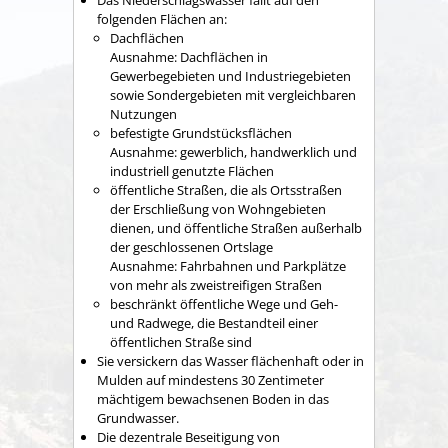
Das Niederschlagswasser fällt auf den
folgenden Flächen an:
Dachflächen
Ausnahme: Dachflächen in
Gewerbegebieten und
Industriegebieten
sowie Sondergebieten mit ve
r
gleichbaren
Nutzungen
befestigte Grundstücksflächen
Ausnahme: gewerblich, handwerklich und
indus
t
riell genutzte Flächen
öffentliche Straßen, die als Ortsstraßen
der Erschließung von Wohngebieten
dienen, und öffentliche Straßen außerhalb
der geschlossenen Ortslage
Ausnahme: Fahrbahnen und Parkplätze
von mehr als zweistreifigen Straßen
beschränkt öffentliche Wege und Geh-
und Radwege, die Bestandteil einer
öffentlichen Straße sind
Sie versickern das Wasser flächenhaft oder in
Mulden auf mindestens 30 Zentimeter
mächtigem bewachsenen Boden in das
Grundwasser.
Die dezentrale Beseitigung von