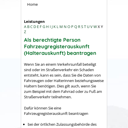
Home
Leistungen
A
B
C
D
E
F
G
H
I
J
K
L
M
N
O
P
Q
R
S
T
U
V
W
X
Y
Z
Als berechtigte Person
Fahrzeugregisterauskunft
(Halterauskunft) beantragen
Wenn Sie an einem Verkehrsunfall beteiligt
sind oder im Straßenverkehr ein Schaden
entsteht, kann es sein, dass Sie die Daten von
Fahrzeugen oder Halterinnen beziehungsweise
Haltern benötigen. Dies gilt auch, wenn Sie
zum Beispiel mit dem Fahrrad oder zu Fuß am
Straßenverkehr teilnehmen.
Dafür können Sie eine
Fahrzeugregisterauskunft beantragen
bei der örtlichen Zulassungsbehörde des