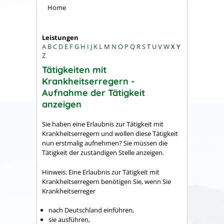
Home
Leistungen
A
B
C
D
E
F
G
H
I
J
K
L
M
N
O
P
Q
R
S
T
U
V
W
X
Y
Z
Tätigkeiten mit
Krankheitserregern -
Aufnahme der Tätigkeit
anzeigen
Sie haben eine Erlaubnis zur Tätigkeit mit
Krankheitserregern und wollen diese Tätigkeit
nun erstmalig aufnehmen? Sie müssen die
Tätigkeit der zuständigen Stelle anzeigen.
Hinweis:
Eine Erlaubnis zur Tätigkeit mit
Krankheitserregern benötigen Sie, wenn Sie
Krankheitserreger
nach Deutschland einführen,
sie ausführen,