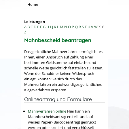
Home
Leistungen
A
B
C
D
E
F
G
H
I
J
K
L
M
N
O
P
Q
R
S
T
U
V
W
X
Y
Z
Mahnbescheid beantragen
Das gerichtliche Mahnverfahren ermöglicht es
Ihnen, einen Anspruch auf Zahlung einer
bestimmten Geldsumme auf einfache und
schnelle Weise gerichtlich feststellen zu lassen.
Wenn der Schuldner keinen Widerspruch
einlegt, können Sie sich durch das
Mahnverfahren ein aufwendiges gerichtliches
Klageverfahren ersparen.
Onlineantrag und Formulare
Mahnverfahren online
Hier kann ein
Mahnbescheidsantrag erstellt und auf
weißes Papier (Barcodeantrag) gedruckt
werden oder signiert und verschlüsselt