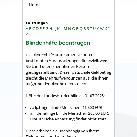
Home
Leistungen
A
B
C
D
E
F
G
H
I
J
K
L
M
N
O
P
Q
R
S
T
U
V
W
X
Y
Z
Blindenhilfe beantragen
Die Blindenhilfe unterstützt Sie unter
bestimmten Voraussetzungen finanziell, wenn
Sie blind oder einer blinden Person
gleichgestellt sind. Dieser pauschale Geldbetrag
gleicht die Mehraufwendungen aus, die Ihnen
aufgrund der Blindheit entstehen.
Höhe der Landesblindenhilfe ab 01.07.2025:
volljährige blinde Menschen: 410,00 EUR
minderjährige blinde Menschen 205,00 EUR.
Eine jährliche Anpassung findet nicht statt.
Diese erhalten sie unabhängig von ihrem
Einkommen und Vermögen.