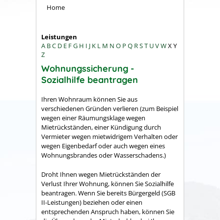
Home
Leistungen
A
B
C
D
E
F
G
H
I
J
K
L
M
N
O
P
Q
R
S
T
U
V
W
X
Y
Z
Wohnungssicherung -
Sozialhilfe beantragen
Ihren Wohnraum können Sie aus
verschiedenen Gründen verlieren (zum Beispiel
wegen einer Räumungsklage wegen
Mietrückständen, einer Kündigung durch
Vermieter wegen mietwidrigem Verhalten oder
wegen Eigenbedarf oder auch wegen eines
Wohnungsbrandes oder Wasserschadens.)
Droht Ihnen wegen Mietrückständen der
Verlust Ihrer Wohnung, können Sie Sozialhilfe
beantragen.
Wenn Sie bereits Bürgergeld (SGB
II-Leistungen) beziehen oder einen
entsprechenden Anspruch haben, können Sie