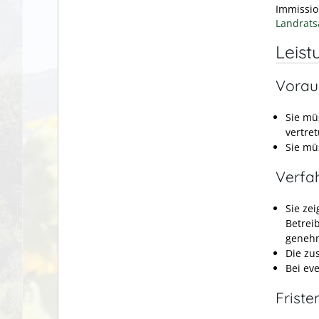
Immissio
Landrats
Leist
Vorau
Sie mü
vertre
Sie mü
Verfa
Sie ze
Betreib
genehm
Die zu
Bei ev
Friste