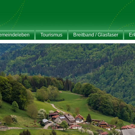
emeindeleben
Tourismus
Breitband / Glasfaser
Er