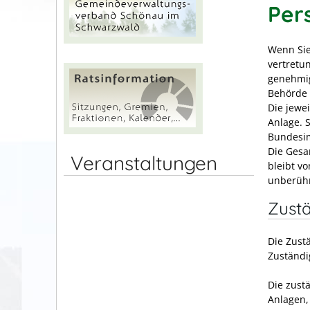
Per
Wenn Sie
vertretu
genehmig
Behörde 
Die jewei
Anlage. 
Bundesi
Die Gesa
Veranstaltungen
bleibt v
unberühr
Zustä
Die Zust
Zuständi
Die zust
Anlagen, 