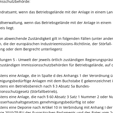
nsschutzbehörde:
ndratsamt, wenn das Betriebsgelände mit der Anlage in einem Lan
adtverwaltung, wenn das Betriebsgelände mit der Anlage in einem
eis liegt.
on abweichende Zuständigkeit gilt in folgenden Fällen (unter ande
, die der europäischen Industrieemissions-Richtlinie, der Störfall-
ng oder dem Bergrecht unterliegen):
ilungen 5 - Umwelt der jeweils örtlich zuständigen Regierungspräs
 zuständigen Immissionsschutzbehörden für Betriebsgelände, auf 
tens eine Anlage, die in Spalte d des Anhangs 1 der Verordnung 
igungsbedürftige Anlagen mit dem Buchstabe E gekennzeichnet i
tens ein Betriebsbereich nach § 3 Absatz 5a Bundes-
ionsschutzgesetz (Störfallbetrieb),
tens eine Anlage, die nach § 60 Absatz 3 Satz 1 Nummer 2 oder 
sserhaushaltsgesetzes genehmigungsbedürftig ist oder
tens eine Deponie nach Artikel 10 in Verbindung mit Anhang I der
inie 2010/75/EU des Europäischen Parlaments und des Rates vom 2