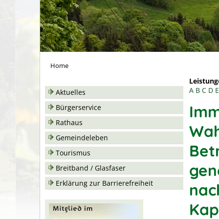
Home
Leistung
A
B
C
D
E
Aktuelles
Imm
Bürgerservice
Rathaus
Wah
Gemeindeleben
Betr
Tourismus
gen
Breitband / Glasfaser
Erklärung zur Barrierefreiheit
nac
Kap