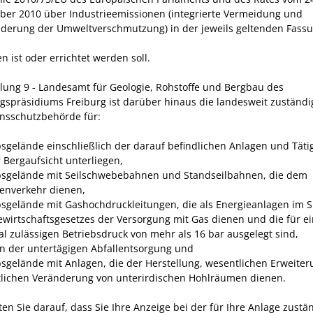
er 2010 über Industrieemissionen (integrierte Vermeidung und
derung der Umweltverschmutzung) in der jeweils geltenden Fass
 ist oder errichtet werden soll.
ilung 9 - Landesamt für Geologie, Rohstoffe und Bergbau des
gspräsidiums Freiburg ist darüber hinaus die landesweit zuständi
nsschutzbehörde für:
bsgelände einschließlich der darauf befindlichen Anlagen und Tätig
r Bergaufsicht unterliegen,
bsgelände mit Seilschwebebahnen und Standseilbahnen, die dem
enverkehr dienen,
bsgelände mit Gashochdruckleitungen, die als Energieanlagen im 
ewirtschaftsgesetzes der Versorgung mit Gas dienen und die für e
l zulässigen Betriebsdruck von mehr als 16 bar ausgelegt sind,
n der untertägigen Abfallentsorgung und
bsgelände mit Anlagen, die der Herstellung, wesentlichen Erweite
lichen Veränderung von unterirdischen Hohlräumen dienen.
ten Sie darauf, dass Sie Ihre Anzeige bei der für Ihre Anlage zustä