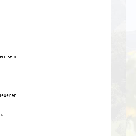
ern sein.
triebenen
n.