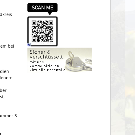
dkreis
rem bei
idien
denen:
über
st,
Nummer 3
4.