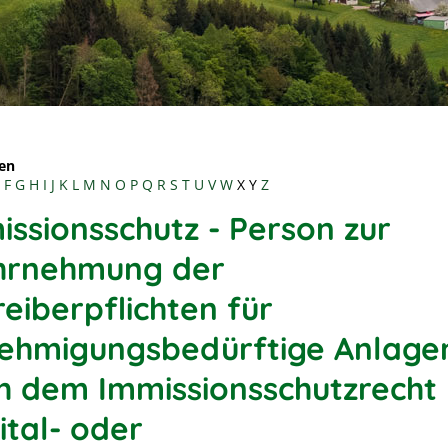
en
F
G
H
I
J
K
L
M
N
O
P
Q
R
S
T
U
V
W
X
Y
Z
issionsschutz - Person zur
rnehmung der
eiberpflichten für
ehmigungsbedürftige Anlage
h dem Immissionsschutzrecht 
ital- oder