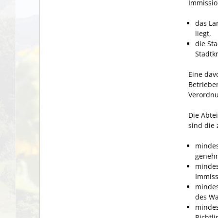
Immissio
das La
liegt,
die St
Stadtkr
Eine dav
Betrieben
Verordnu
Die Abte
sind die
mindes
genehm
mindes
Immiss
mindes
des Wa
mindes
Richtl