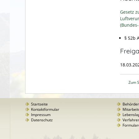
Gesetz z
Luftveru
(Bundes-
§ 52b 
Freig
18.03.20
Zum S
Startseite
Behörde
Kontaktformular
Mitarbeit
Impressum
Lebensla
Datenschutz
Verfahre
Formular