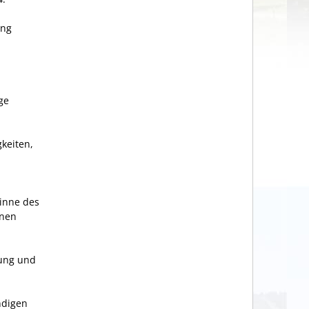
ung
ge
keiten,
Sinne des
inen
rung und
ndigen