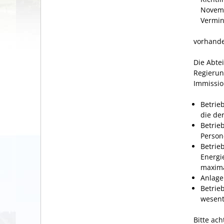
Novemb
Vermin
vorhanden
Die Abte
Regierun
Immissio
Betrie
die de
Betrie
Person
Betrie
Energi
maxima
Anlage
Betrie
wesent
Bitte ach