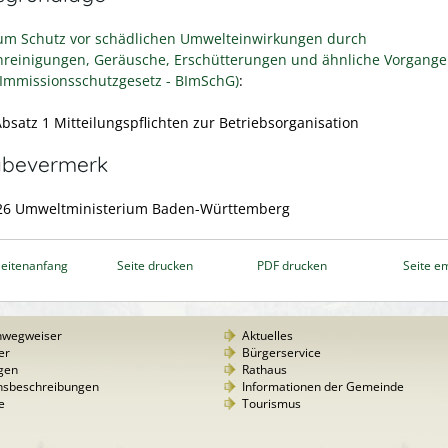
um Schutz vor schädlichen Umwelteinwirkungen durch
nreinigungen, Geräusche, Erschütterungen und ähnliche Vorgange
Immissionsschutzgesetz - BImSchG)
:
Absatz 1 Mitteilungspflichten zur Betriebsorganisation
abevermerk
26
Umweltministerium Baden-Württemberg
eitenanfang
Seite drucken
PDF drucken
Seite e
nwegweiser
Aktuelles
er
Bürgerservice
gen
Rathaus
nsbeschreibungen
Informationen der Gemeinde
e
Tourismus