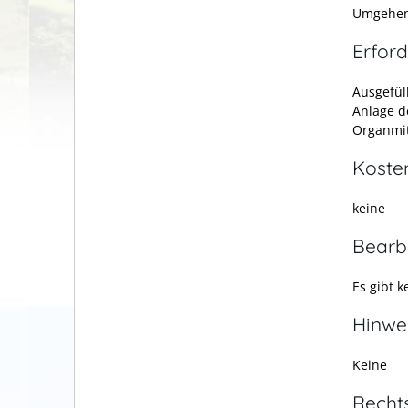
Umgehend
Erford
Ausgefüll
Anlage d
Organmit
Koste
keine
Bearb
Es gibt 
Hinwe
Keine
Recht