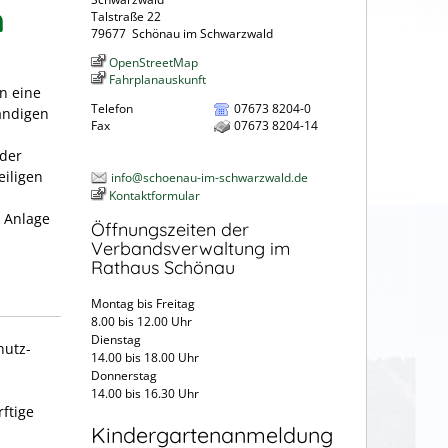
n
Talstraße 22
79677
Schönau im Schwarzwald
OpenStreetMap
Fahrplanauskunft
n eine
Telefon
07673 8204-0
ändigen
Fax
07673 8204-14
 der
eiligen
info@schoenau-im-schwarzwald.de
Kontaktformular
e Anlage
Öffnungszeiten der
Verbandsverwaltung im
Rathaus Schönau
Montag bis Freitag
8.00 bis 12.00 Uhr
Dienstag
hutz-
14.00 bis 18.00 Uhr
Donnerstag
14.00 bis 16.30 Uhr
ftige
Kindergartenanmeldung