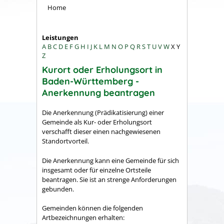
Home
Leistungen
A
B
C
D
E
F
G
H
I
J
K
L
M
N
O
P
Q
R
S
T
U
V
W
X
Y
Z
Kurort oder Erholungsort in
Baden-Württemberg -
Anerkennung beantragen
Die Anerkennung (Prädikatisierung) einer
Gemeinde als Kur- oder Erholungsort
verschafft dieser einen nachgewiesenen
Standortvorteil.
Die Anerkennung kann eine Gemeinde für sich
insgesamt oder für einzelne Ortsteile
beantragen. Sie ist an strenge Anforderungen
gebunden.
Gemeinden können die folgenden
Artbezeichnungen erhalten: