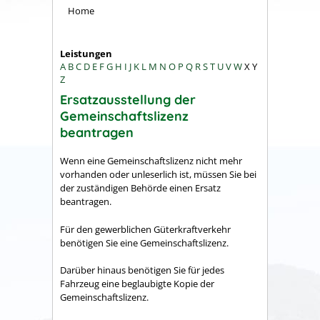
Home
Leistungen
A
B
C
D
E
F
G
H
I
J
K
L
M
N
O
P
Q
R
S
T
U
V
W
X
Y
Z
Ersatzausstellung der
Gemeinschaftslizenz
beantragen
Wenn eine Gemeinschaftslizenz nicht mehr
vorhanden oder unleserlich ist, müssen Sie bei
der zuständigen Behörde einen Ersatz
beantragen.
Für den gewerblichen Güterkraftverkehr
benötigen Sie eine Gemeinschaftslizenz.
Darüber hinaus benötigen Sie für jedes
Fahrzeug eine beglaubigte Kopie der
Gemeinschaftslizenz.