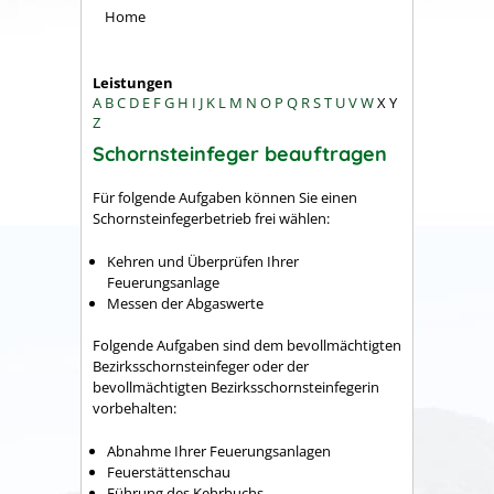
Home
Leistungen
A
B
C
D
E
F
G
H
I
J
K
L
M
N
O
P
Q
R
S
T
U
V
W
X
Y
Z
Schornsteinfeger beauftragen
Für folgende Aufgaben können Sie
einen
Schornsteinfegerbetrieb frei wählen:
Kehren und Überprüfen Ihrer
Feuerungsanlage
Messen der Abgaswerte
Folgende Aufgaben sind dem bevollmächtigten
Bezirksschornsteinfeger oder der
bevollmächtigten Bezirksschornsteinfegerin
vorbehalten:
Abnahme Ihrer Feuerungsanlagen
Feuerstättenschau
Führung des Kehrbuchs