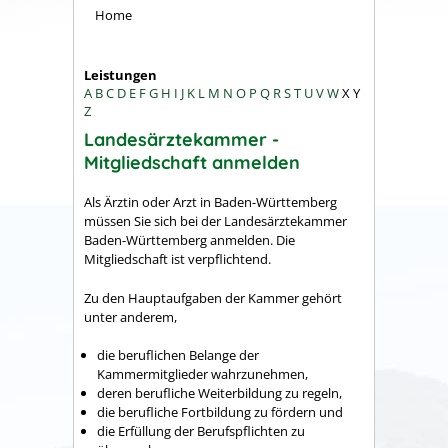
Home
Leistungen
A
B
C
D
E
F
G
H
I
J
K
L
M
N
O
P
Q
R
S
T
U
V
W
X
Y
Z
Landesärztekammer -
Mitgliedschaft anmelden
Als Ärztin oder Arzt in Baden-Württemberg
müssen Sie sich bei der Landesärztekammer
Baden-Württemberg anmelden. Die
Mitgliedschaft ist verpflichtend.
Zu den Hauptaufgaben der Kammer gehört
unter anderem,
die beruflichen Belange der
Kammermitglieder wahrzunehmen,
deren berufliche Weiterbildung zu regeln,
die berufliche Fortbildung zu fördern und
die Erfüllung der Berufspflichten zu