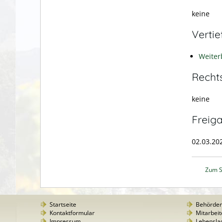
keine
Verti
Weiter
Recht
keine
Freig
02.03.20
Zum S
Startseite
Behörde
Kontaktformular
Mitarbeit
Impressum
Lebensla