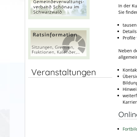
In der K
Sie finde
tausen
Detail
Profil
Neben de
allgemei
Veranstaltungen
Kontak
Übersi
Bildun
Hinwei
weiter
Karrie
Onli
Fortbi