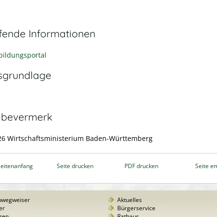
efende Informationen
bildungsportal
sgrundlage
abevermerk
26 Wirtschaftsministerium Baden-Württemberg
eitenanfang
Seite drucken
PDF drucken
Seite e
nwegweiser
Aktuelles
er
Bürgerservice
gen
Rathaus