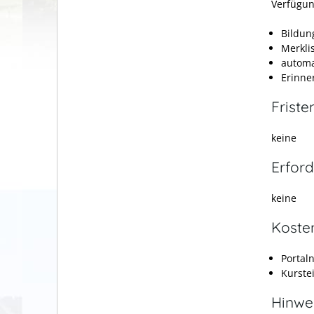
Verfügun
Bildun
Merkli
automa
Erinne
Friste
keine
Erford
keine
Koste
Portal
Kurste
Hinwe