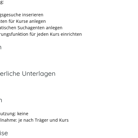
g:
gsgesuche inserieren
sten für Kurse anlegen
tischen Suchagenten anlegen
rungsfunktion für jeden Kurs einrichten
n
erliche Unterlagen
n
nutzung: keine
ilnahme: je nach Träger und Kurs
ise