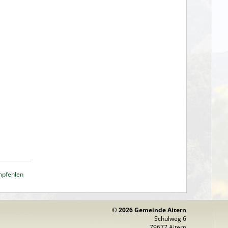
mpfehlen
© 2026 Gemeinde Aitern
Schulweg 6
79677 Aitern