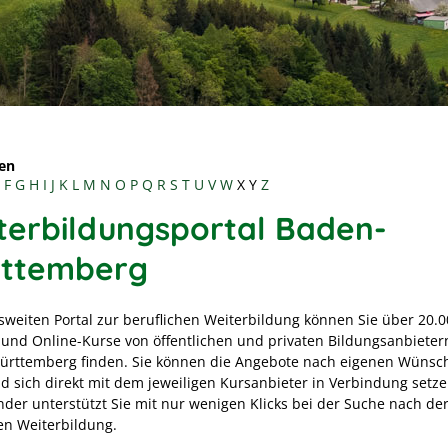
en
F
G
H
I
J
K
L
M
N
O
P
Q
R
S
T
U
V
W
X
Y
Z
terbildungsportal Baden-
ttemberg
sweiten Portal zur beruflichen Weiterbildung können Sie über 20.
 und Online-Kurse von öffentlichen und privaten Bildungsanbieter
rttemberg finden. Sie können die Angebote nach eigenen Wünsc
nd sich direkt mit dem jeweiligen Kursanbieter in Verbindung setze
inder unterstützt Sie mit nur wenigen Klicks bei der Suche nach de
n Weiterbildung.