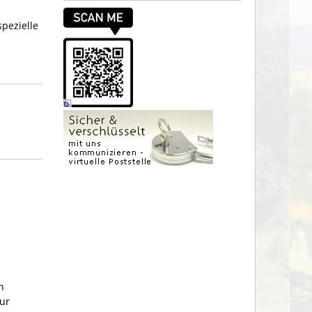
pezielle
n
zur