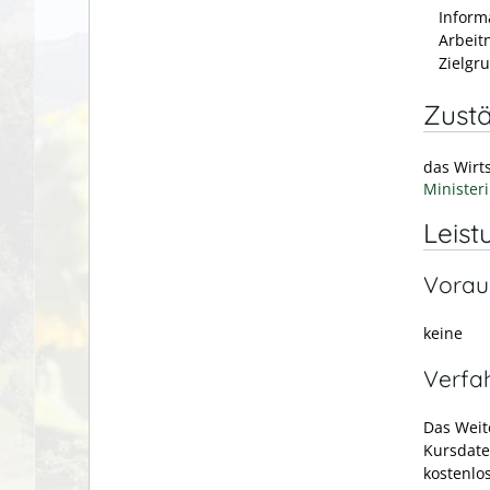
Inform
Arbeit
Zielgr
Zustä
das Wirt
Minister
Leist
Vorau
keine
Verfa
Das Weit
Kursdate
kostenlo