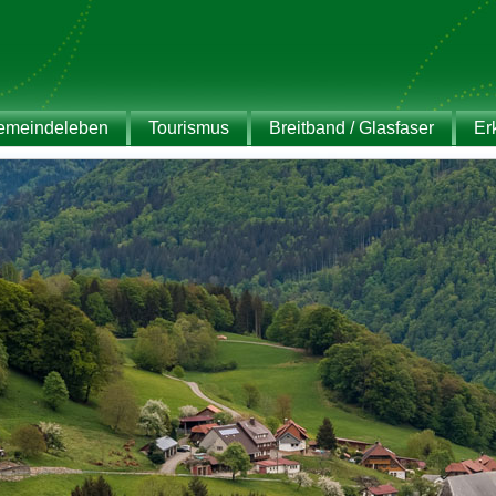
emeindeleben
Tourismus
Breitband / Glasfaser
Er