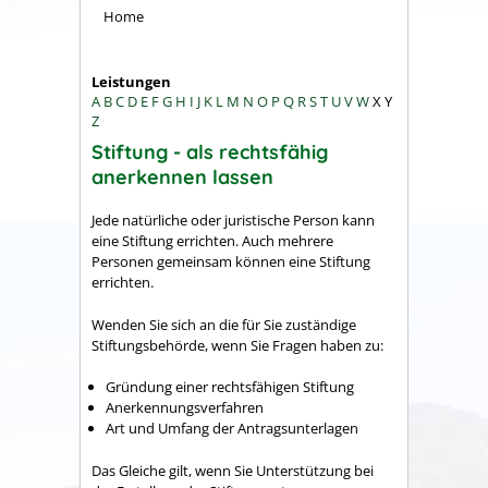
Home
Leistungen
A
B
C
D
E
F
G
H
I
J
K
L
M
N
O
P
Q
R
S
T
U
V
W
X
Y
Z
Stiftung - als rechtsfähig
anerkennen lassen
Jede natürliche oder juristische Person kann
eine Stiftung errichten.
Auch mehrere
Personen gemeinsam können eine Stiftung
errichten.
Wenden Sie sich an die für Sie zuständige
Stiftungsbehörde, wenn Sie Fragen haben zu:
Gründung einer rechtsfähigen Stiftung
Anerkennungsverfahren
Art und Umfang der Antragsunterlagen
Das Gleiche gilt, wenn Sie Unterstützung bei