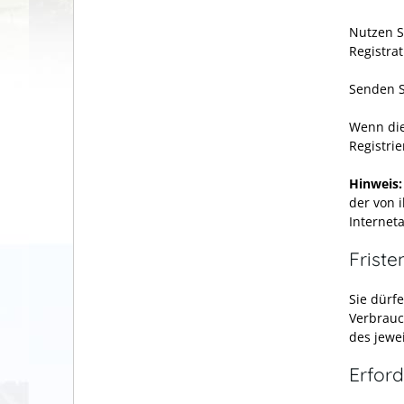
Nutzen S
Registra
Senden S
Wenn die
Registri
Hinweis
der von 
Internet
Friste
Sie dürf
Verbrauc
des jewei
Erford