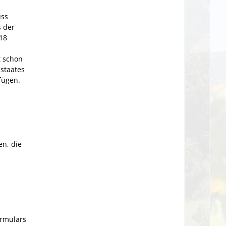
uss
s der
18
t schon
staates
fügen.
en, die
ormulars