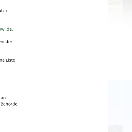
tz /
bwl.de
.
en die
ne Liste
 an
e Behörde