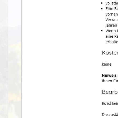
vollst
Eine B
vorhan
Verkau
Jahren
Wenn I
eine R
erhalt
Koste
keine
Hinweis
Ihnen fü
Bearb
Es ist ke
Die zust