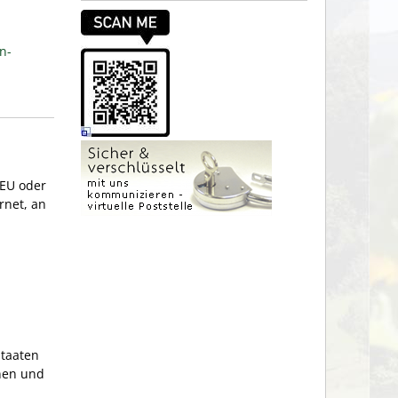
n-
 EU oder
rnet, an
staaten
nen und