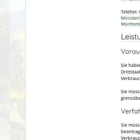
Telefon:
Minister
Württem
Leist
Vorau
Sie habe
Drittsta
Verbrauc
Sie müsse
grenzübe
Verfa
Sie müss
beantrag
Verbrauc