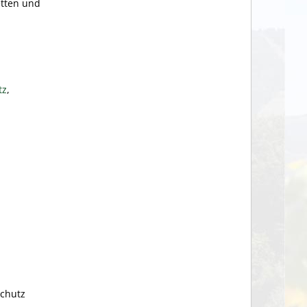
etten und
tz
,
schutz