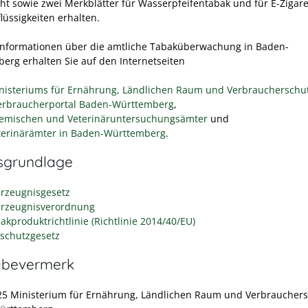
ht sowie zwei Merkblätter für Wasserpfeifentabak und für E-Zigar
lüssigkeiten erhalten.
Informationen über die amtliche Tabaküberwachung in Baden-
erg erhalten Sie auf den Internetseiten
nisteriums für Ernährung, Ländlichen Raum und Verbraucherschu
erbraucherportal Baden-Württemberg
,
emischen und Veterinäruntersuchungsämter
und
terinärämter in Baden-Württemberg
.
sgrundlage
rzeugnisgesetz
rzeugnisverordnung
akproduktrichtlinie (Richtlinie 2014/40/EU)
schutzgesetz
abevermerk
25 Ministerium für Ernährung, Ländlichen Raum und Verbraucher