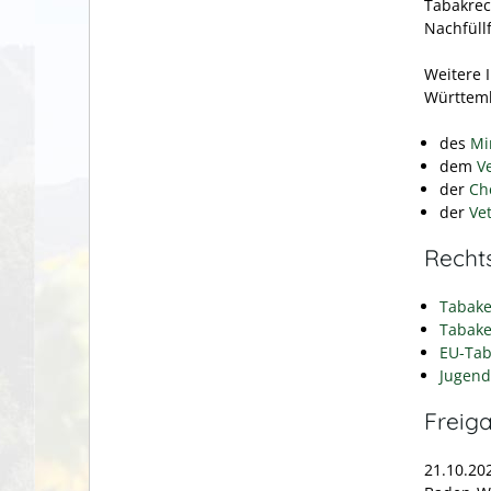
Tabakrec
Nachfüllf
Weitere 
Württemb
des
Mi
dem
V
der
Ch
der
Ve
Recht
Tabake
Tabake
EU-Tab
Jugend
Freig
21.10.20