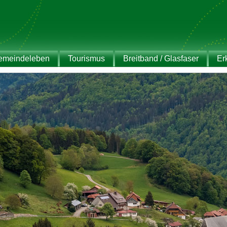
emeindeleben
Tourismus
Breitband / Glasfaser
Er