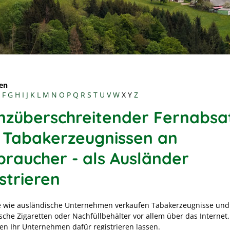
en
F
G
H
I
J
K
L
M
N
O
P
Q
R
S
T
U
V
W
X
Y
Z
nzüberschreitender Fernabsa
 Tabakerzeugnissen an
braucher - als Ausländer
strieren
 wie ausländische Unternehmen verkaufen Tabakerzeugnisse und
sche Zigaretten oder Nachfüllbehälter vor allem über das Internet.
en Ihr Unternehmen dafür registrieren lassen.