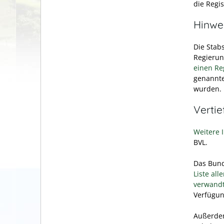
die Regis
Hinwe
Die Stabs
Regierun
einen Re
genannte
wurden.
Verti
Weitere 
BVL.
Das Bund
Liste al
verwandt
Verfügun
Außerde