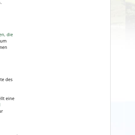
.
en, die
zum
mmen
ite des
lt eine
d
ur