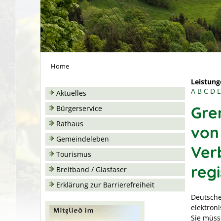
Home
Leistung
A
B
C
D
E
Aktuelles
Gre
Bürgerservice
Rathaus
von
Gemeindeleben
Ver
Tourismus
regi
Breitband / Glasfaser
Erklärung zur Barrierefreiheit
Deutsche
elektroni
Sie müss