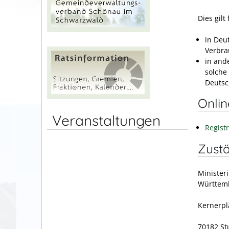
Dies gilt 
in Deu
Verbra
in and
solche
Deutsc
Onli
Veranstaltungen
Regist
Zustä
Minister
Württem
Kernerpl
70182 St