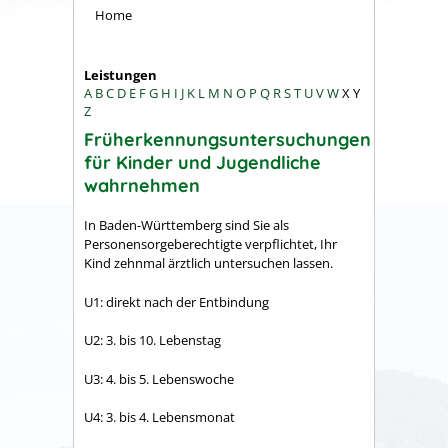
Home
Leistungen
A
B
C
D
E
F
G
H
I
J
K
L
M
N
O
P
Q
R
S
T
U
V
W
X
Y
Z
Früherkennungsuntersuchungen
für Kinder und Jugendliche
wahrnehmen
In Baden-Württemberg sind Sie als
Personensorgeberechtigte verpflichtet, Ihr
Kind zehnmal ärztlich untersuchen lassen.
U1: direkt nach der Entbindung
U2: 3. bis 10. Lebenstag
U3: 4. bis 5. Lebenswoche
U4: 3. bis 4. Lebensmonat