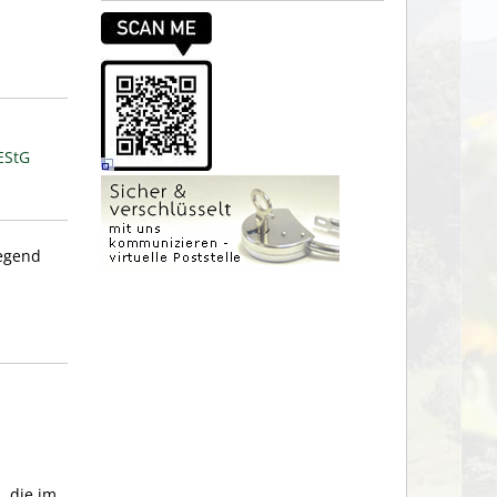
EStG
iegend
, die im