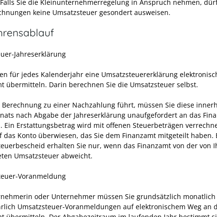
 Falls Sie die Kleinunternehmerregelung in Anspruch nehmen, dürf
chnungen keine Umsatzsteuer gesondert ausweisen.
hrensablauf
uer-Jahreserklärung
en für jedes Kalenderjahr eine Umsatzsteuererklärung elektronisc
t übermitteln. Darin berechnen Sie die Umsatzsteuer selbst.
re Berechnung zu einer Nachzahlung führt, müssen Sie diese inner
nats nach Abgabe der Jahreserklärung unaufgefordert an das Fin
. Ein Erstattungsbetrag wird mit offenen Steuerbeträgen verrechn
f das Konto überwiesen, das Sie dem Finanzamt mitgeteilt haben. 
euerbescheid erhalten Sie nur, wenn das Finanzamt von der von 
ten Umsatzsteuer abweicht.
teuer-Voranmeldung
rnehmerin oder Unternehmer müssen Sie grundsätzlich monatlich
ährlich Umsatzsteuer-Voranmeldungen auf elektronischem Weg an 
t übermitteln. Der Abgabezeitraum im laufenden Jahr bestimmt s