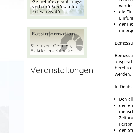
werde
die Ei
Einfuh
der Be
innerg
Bemessu
Bemessun
ausgeschl
Veranstaltungen
bereits 
werden.
In Deuts
Den al
den er
mensch
Zeitun
Person
den St