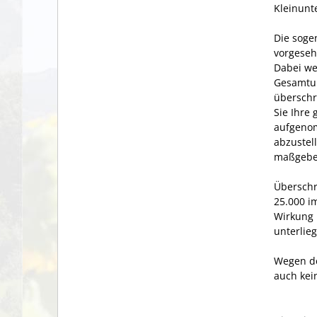
Kleinun
Die soge
vorgeseh
Dabei we
Gesamtum
überschr
Sie Ihre
aufgenom
abzustel
maßgebe
Überschr
25.000 i
Wirkung 
unterlie
Wegen de
auch kei