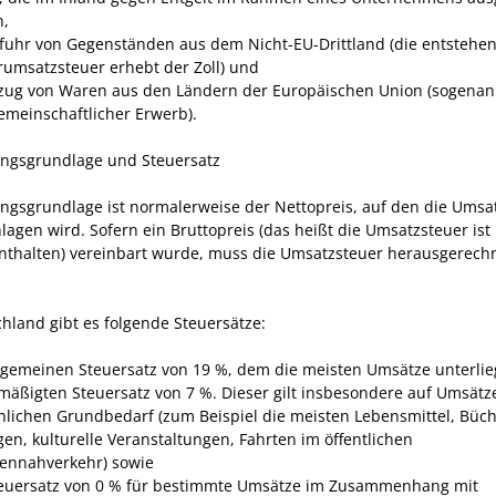
n,
nfuhr von Gegenständen aus dem Nicht-EU-Drittland
(die entstehe
rumsatzsteuer erhebt der Zoll)
und
zug von Waren aus den Ländern der Europäischen Union
(sogenan
emeinschaftlicher Erwerb)
.
ngsgrundlage und Steuersatz
gsgrundlage ist normalerweise der Nettopreis, auf den die Umsa
agen wird. Sofern ein Bruttopreis (das heißt die Umsatzsteuer ist 
enthalten) vereinbart wurde, muss die Umsatzsteuer herausgerech
chland gibt es folgende Steuersätze:
lgemeinen Steuersatz von 19 %, dem die meisten Umsätze unterlie
mäßigten Steuersatz von 7 %. Dieser gilt insbesondere auf Umsätz
lichen Grundbedarf (zum Beispiel die meisten Lebensmittel, Büch
gen, kulturelle Veranstaltungen, Fahrten im öffentlichen
ennahverkehr) sowie
euersatz von 0 % für bestimmte Umsätze im Zusammenhang mit