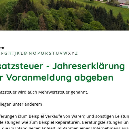
en
F
G
H
I
J
K
L
M
N
O
P
Q
R
S
T
U
V
W
X
Y
Z
atzsteuer - Jahreserklärung
r Voranmeldung abgeben
tzsteuer wird auch Mehrwertsteuer genannt.
rliegen unter anderem
eferungen (zum Beispiel Verkäufe von Waren) und sonstigen Leistu
tleistungen wie zum Beispiel Reparaturen, Beratungsleistungen un
), die im Inland gegen Entgelt im Rahmen eines Unternehmens aus