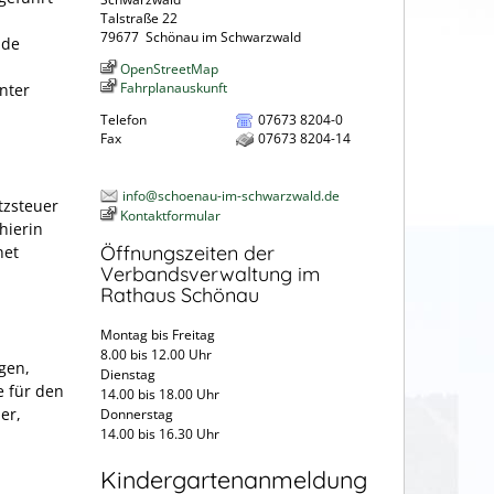
Talstraße 22
79677
Schönau im Schwarzwald
nde
OpenStreetMap
Fahrplanauskunft
nter
Telefon
07673 8204-0
Fax
07673 8204-14
info@schoenau-im-schwarzwald.de
tzsteuer
Kontaktformular
hierin
Öffnungszeiten der
net
Verbandsverwaltung im
Rathaus Schönau
Montag bis Freitag
8.00 bis 12.00 Uhr
gen,
Dienstag
e für den
14.00 bis 18.00 Uhr
er,
Donnerstag
14.00 bis 16.30 Uhr
Kindergartenanmeldung