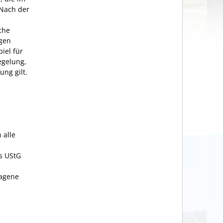
Nach der
che
ngen
iel für
egelung,
ung gilt.
n
 alle
s UStG
ragene