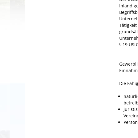
Inland g
Begriffs
Unterneh
Tätigkei
grundsät
Unterneh
§ 19 UStG
Gewerblic
Einnahme
Die Fähi
natürl
betrei
jurist
Verein
Person