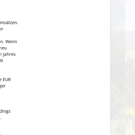
Umsätzen.
hr
en. Wenn
 neu
n Jahres
00
e EUR
ger
dings
.