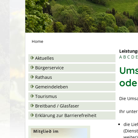
Home
Leistung
A
B
C
D
E
Aktuelles
Ums
Bürgerservice
Rathaus
ode
Gemeindeleben
Tourismus
Die Umsa
Breitband / Glasfaser
Ihr unte
Erklärung zur Barrierefreiheit
die Li
(Diens
weiter