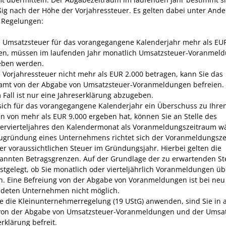
ig nach der Höhe der Vorjahressteuer. Es gelten dabei unter And
 Regelungen:
e Umsatzsteuer für das vorangegangene Kalenderjahr mehr als EU
en, müssen im laufenden Jahr monatlich Umsatzsteuer-Voranmel
eben werden.
e Vorjahressteuer nicht mehr als EUR 2.000 betragen, kann Sie das
amt von der Abgabe von Umsatzsteuer-Voranmeldungen befreien. 
 Fall ist nur eine Jahreserklärung abzugeben.
ich für das vorangegangene Kalenderjahr ein Überschuss zu Ihre
n von mehr als EUR 9.000 ergeben hat, können Sie an Stelle des
ervierteljahres den Kalendermonat als Voranmeldungszeitraum w
ugründung eines Unternehmens richtet sich der Voranmeldungsz
er voraussichtlichen Steuer im Gründungsjahr. Hierbei gelten die
annten Betragsgrenzen. Auf der Grundlage der zu erwartenden St
estgelegt, ob Sie monatlich oder vierteljährlich Voranmeldungen üb
. Eine Befreiung von der Abgabe von Voranmeldungen ist bei neu
deten Unternehmen nicht möglich.
Sie die Kleinunternehmerregelung (19 UStG) anwenden, sind Sie in a
von der Abgabe von Umsatzsteuer-Voranmeldungen und der Umsat
rklärung befreit.