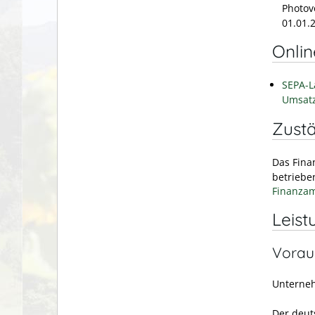
Photov
01.01.
Onli
SEPA-L
Umsatz
Zustä
Das Fina
betriebe
Finanzam
Leist
Vorau
Unterne
Der deut