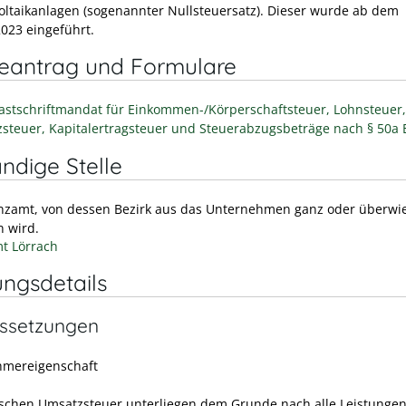
oltaikanlagen (sogenannter Nullsteuersatz). Dieser wurde ab dem
2023 eingeführt.
neantrag und Formulare
astschriftmandat für Einkommen-/Körperschaftsteuer, Lohnsteuer,
steuer, Kapitalertragsteuer und Steuerabzugsbeträge nach § 50a 
ndige Stelle
nzamt, von dessen Bezirk aus das Unternehmen ganz oder überw
n wird.
t Lörrach
ungsdetails
ssetzungen
hmereigenschaft
schen Umsatzsteuer unterliegen dem Grunde nach alle Leistungen