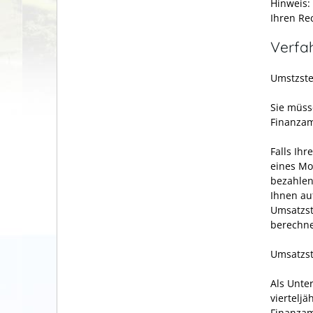
Hinweis:
Ihren Re
Verfa
Umstzste
Sie müss
Finanzam
Falls Ih
eines Mo
bezahlen
Ihnen au
Umsatzst
berechne
Umsatzs
Als Unte
viertelj
Finanzam