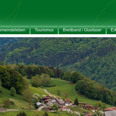
emeindeleben
Tourismus
Breitband / Glasfaser
Er