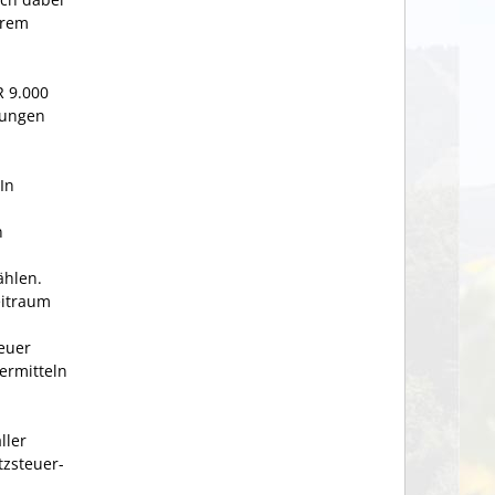
erem
R 9.000
dungen
In
n
ählen.
eitraum
euer
ermitteln
ller
zsteuer-