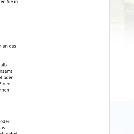
en Sie in
h an das
halb
anzamt
et oder
Einen
Ihnen
 oder
das
ich dabei