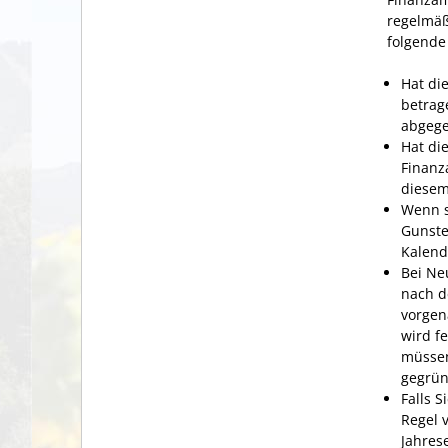
regelmäß
folgende
Hat di
betrag
abgeg
Hat di
Finanz
diesem
Wenn s
Gunste
Kalend
Bei Ne
nach d
vorgen
wird f
müssen
gegrün
Falls 
Regel 
Jahrese