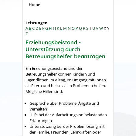
Home
Leistungen
A
B
C
D
E
F
G
H
I
J
K
L
M
N
O
P
Q
R
S
T
U
V
W
X
Y
Z
Erziehungsbeistand -
Unterstützung durch
Betreuungshelfer beantragen
Ein Erziehungsbeistand und der
Betreuungshelfer können Kindern und
Jugendlichen im Alltag, im Umgang mit Ihnen
als Eltern und bei sozialen Problemen helfen.
Mögliche Hilfen sind:
Gespräche über Probleme, Ängste und
Verhalten
Hilfe bei der Aufarbeitung von belastenden
Erfahrungen
Unterstützung bei der Problemlösung mit
der Familie, Freunden, Lehrkräften oder