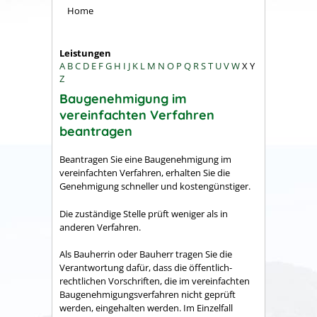
Home
Leistungen
A
B
C
D
E
F
G
H
I
J
K
L
M
N
O
P
Q
R
S
T
U
V
W
X
Y
Z
Baugenehmigung im
vereinfachten Verfahren
beantragen
Beantragen Sie eine Baugenehmigung im
vereinfachten Verfahren, erhalten Sie die
Genehmigung schneller und kostengünstiger.
Die zuständige Stelle prüft weniger als in
anderen Verfahren.
Als Bauherrin oder Bauherr tragen Sie die
Verantwortung dafür, dass
die
öffentlich-
rechtliche
n
Vorschriften, die im verei
n
fachten
Baugenehmigungsverfahren nicht geprüft
werden, eing
e
halten werden. Im Einzelfall