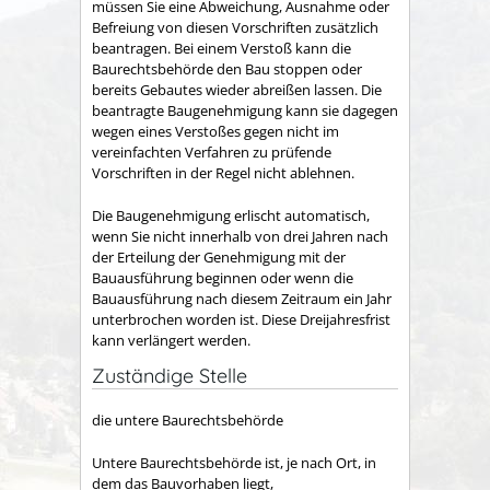
müssen Sie eine Abweichung, Au
s
nahme oder
Befreiung von
diesen
Vorschriften zusätzlich
beantragen. Bei einem Verstoß kann die
Baurechtsbehörde den Bau stoppen oder
bereits Gebautes wieder abreißen lassen. Die
beantragte Baug
e
nehmigung kann sie dagegen
wegen eines Ve
r
stoßes gegen nicht im
vereinfachten Verfahren zu prüfende
Vo
r
schriften in der Regel nicht ablehnen.
Die Baugenehmigung erlischt
automatisch
,
wenn Sie nicht inne
r
halb von drei Jahren nach
der Erteilung der Genehmigung mit der
Bauausführung beginnen oder wenn die
Bauausführung nach di
e
sem Zeitraum ein Jahr
unterbrochen worden ist. Die
se
Dreijahre
s
frist
kann verlängert werden.
Zuständige Stelle
die untere Baurechtsbehörde
Untere Baurechtsbehörde ist, je nach Ort, in
dem das Bauvorhaben liegt,