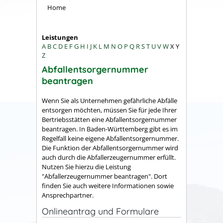
Home
Leistungen
A
B
C
D
E
F
G
H
I
J
K
L
M
N
O
P
Q
R
S
T
U
V
W
X
Y
Z
Abfallentsorgernummer
beantragen
Wenn Sie als Unternehmen gefährliche Abfälle
entsorgen möchten, müssen Sie für jede Ihrer
Bertriebsstätten eine Abfallentsorgernummer
beantragen. In Baden-Württemberg gibt es im
Regelfall keine eigene Abfallentsorgernummer.
Die Funktion der Abfallentsorgernummer wird
auch durch die Abfallerzeugernummer erfüllt.
Nutzen Sie hierzu die Leistung
"Abfallerzeugernummer beantragen". Dort
finden Sie auch weitere Informationen sowie
Ansprechpartner.
Onlineantrag und Formulare