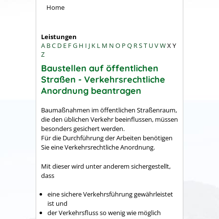
Home
Leistungen
A
B
C
D
E
F
G
H
I
J
K
L
M
N
O
P
Q
R
S
T
U
V
W
X
Y
Z
Baustellen auf öffentlichen
Straßen - Verkehrsrechtliche
Anordnung beantragen
Baumaßnahmen im öffentlichen Straßenraum,
die den üblichen Verkehr beeinflussen, müssen
besonders gesichert werden.
Für die Durchführung der Arbeiten benötigen
Sie eine Verkehrsrechtliche Anordnung.
Mit dieser wird unter anderem sichergestellt,
dass
eine sichere Verkehrsführung gewährleistet
ist und
der Verkehrsfluss so wenig wie möglich