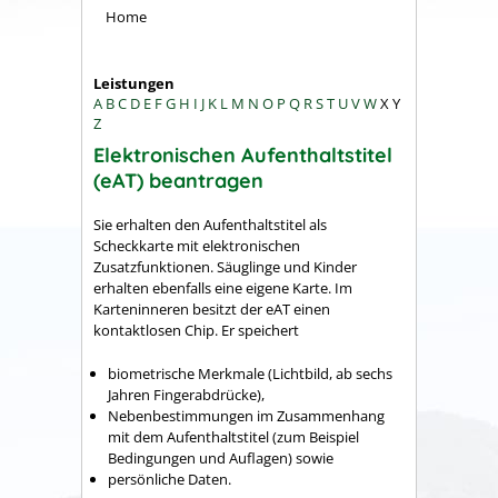
Home
Leistungen
A
B
C
D
E
F
G
H
I
J
K
L
M
N
O
P
Q
R
S
T
U
V
W
X
Y
Z
Elektronischen Aufenthaltstitel
(eAT) beantragen
Sie erhalten den Aufenthaltstitel als
Scheckkarte mit elektronischen
Zusatzfunktionen. Säuglinge und Kinder
erhalten ebenfalls eine eigene Karte. Im
Karteninneren besitzt der eAT einen
kontaktlosen Chip. Er speichert
biometrische Merkmale (Lichtbild, ab sechs
Jahren Fingerabdrücke),
Nebenbestimmungen im Zusammenhang
mit dem Aufenthaltstitel
(zum Beispiel
Bedingungen und Auflagen)
sowie
persönliche Daten.