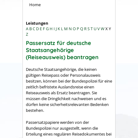
Home
Leistungen
A
B
C
D
E
F
G
H
I
J
K
L
M
N
O
P
Q
R
S
T
U
V
W
X
Y
Z
Passersatz für deutsche
Staatsangehörige
(Reiseausweis) beantragen
Deutsche Staatsangehörige, die keinen
gültigen Reisepass oder Personalausweis
besitzen, können bei der Bundespolizei für eine
zeitlich befristete Auslandsreise einen
Reiseausweis als Ersatz beantragen. Sie
müssen die Dringlichkeit nachweisen und es
dürfen keine sicherheitsrelevanten Bedenken
bestehen.
Passersatzpapiere werden von der
Bundespolizei nur ausgestellt, wenn die
Erteilung eines regulären Reisedokumentes
bei