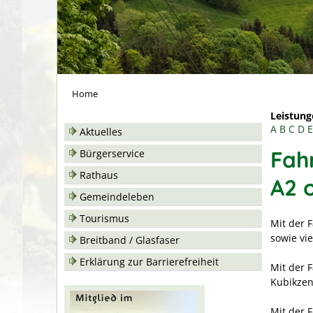
Home
Leistung
A
B
C
D
E
Aktuelles
Fah
Bürgerservice
Rathaus
A2 
Gemeindeleben
Tourismus
Mit der 
sowie vi
Breitband / Glasfaser
Erklärung zur Barrierefreiheit
Mit der 
Kubikzen
Mit der 