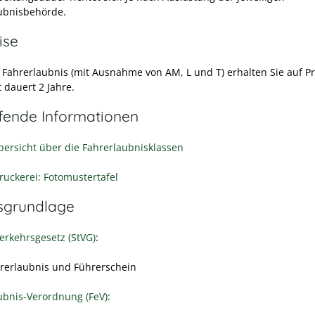
ubnisbehörde.
ise
e Fahrerlaubnis (mit Ausnahme von AM, L und T) erhalten Sie auf Pr
 dauert 2 Jahre.
efende Informationen
ersicht über die Fahrerlaubnisklassen
uckerei: Fotomustertafel
sgrundlage
erkehrsgesetz (StVG)
:
hrerlaubnis und Führerschein
ubnis-Verordnung (FeV)
: