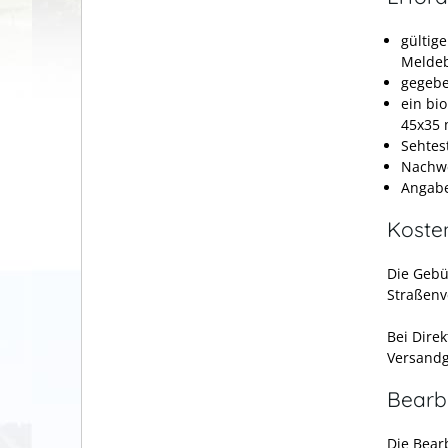
gültig
Meldeb
gegebe
ein bi
45x35 
Sehtest
Nachwe
Angabe
Koste
Die Gebü
Straßenv
Bei Dire
Versandg
Bearb
Die Bear