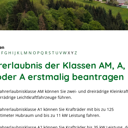
en
F
G
H
I
J
K
L
M
N
O
P
Q
R
S
T
U
V
W
X
Y
Z
rerlaubnis der Klassen AM, A, 
oder A erstmalig beantragen
Fahrerlaubnisklasse AM können Sie zwei- und dreirädrige Kleinkraf
errädrige Leichtkraftfahrzeuge führen.
Fahrerlaubnisklasse A1 können Sie Krafträder mit bis zu 125
timeter Hubraum und bis zu 11 kW Leistung fahren.
Fahrerlaubnisklasse A2 können Sie Krafträder bis 35 kW Leistung, 