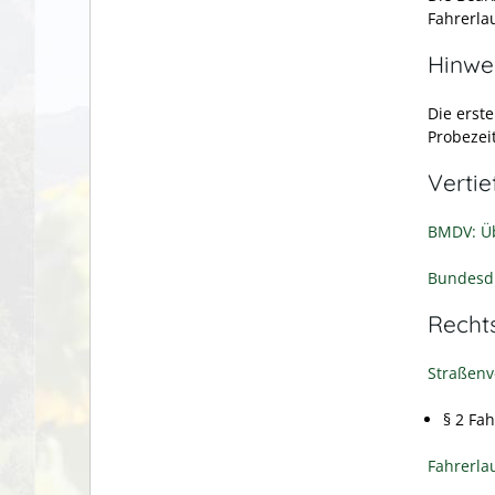
Fahrerla
Hinwe
Die erst
Probezeit
Verti
BMDV: Üb
Bundesdr
Recht
Straßenv
§ 2 Fa
Fahrerla