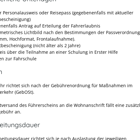
er Personalausweis oder Reisepass (gegebenenfalls mit aktueller
escheinigung)
nenfalls Antrag auf Erteilung der Fahrerlaubnis
ometrisches Lichtbild nach den Bestimmungen der Passverordnung
mm, Hochformat, Frontalaufnahme).
bescheinigung (nicht älter als 2 Jahre)
is über die Teilnahme an einer Schulung in Erster Hilfe
n zur Fahrschule
n
hr richtet sich nach der Gebührenordnung für Maßnahmen im
erkehr (GebOSt).
ktversand des Führerscheins an die Wohnanschrift fällt eine zusätz
ebühr an.
eitungsdauer
beitungsdauer richtet sich je nach Auslastung der jeweiligen