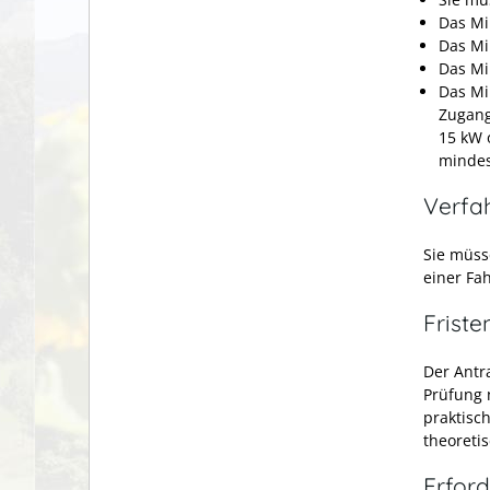
Das Mi
Das Min
Das Min
Das Min
Zugang
15 kW 
mindes
Verfa
Sie müss
einer Fah
Friste
Der Antra
Prüfung 
praktisc
theoreti
Erford