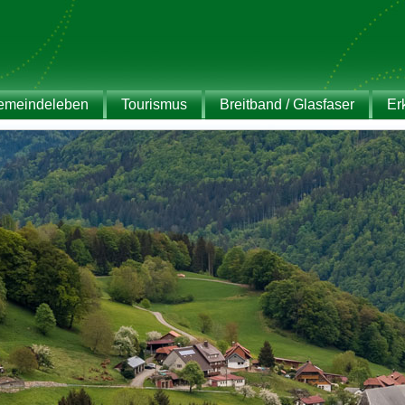
emeindeleben
Tourismus
Breitband / Glasfaser
Er