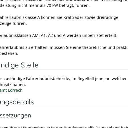
leistung nicht mehr als 70 kW beträgt, führen.
Fahrerlaubnisklasse A können Sie Krafträder sowie dreirädrige
rzeuge führen.
erlaubnisklassen AM, A1, A2 und A werden unbefristet erteilt.
ahrerlaubnis zu erhalten, müssen Sie eine theoretische und prakt
bestehen.
ndige Stelle
ie zuständige Fahrerlaubnisbehörde; im Regelfall jene, an welcher 
nsitz haben.
amt Lörrach
ungsdetails
ssetzungen
ssen Ihren Hauptwohnsitz in der Bundesrepublik Deutschland ha