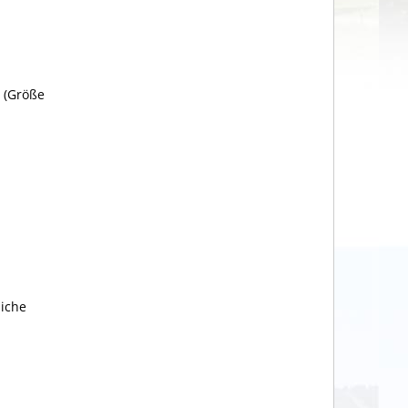
 (Größe
liche