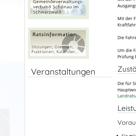
Ausgangs
Mit der 
Kraftfah
Die Fahr
Um die F
Prüfung 
Zustä
Veranstaltungen
Die für S
Hauptwoh
Landrats
Leist
Vorau
Sie mü