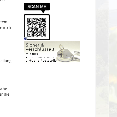
ektem
ehr als
teilung
ische
er die