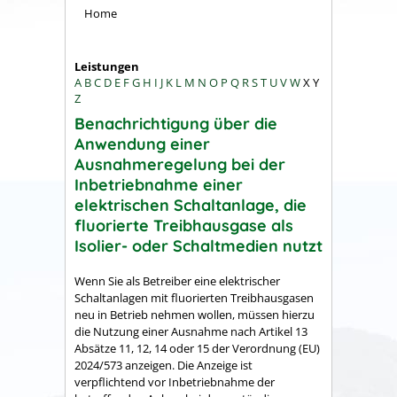
Home
Leistungen
A
B
C
D
E
F
G
H
I
J
K
L
M
N
O
P
Q
R
S
T
U
V
W
X
Y
Z
Benachrichtigung über die
Anwendung einer
Ausnahmeregelung bei der
Inbetriebnahme einer
elektrischen Schaltanlage, die
fluorierte Treibhausgase als
Isolier- oder Schaltmedien nutzt
Wenn Sie als Betreiber eine elektrischer
Schaltanlagen mit fluorierten Treibhausgasen
neu in Betrieb nehmen wollen, müssen hierzu
die Nutzung einer Ausnahme nach Artikel 13
Absätze 11, 12, 14 oder 15 der Verordnung (EU)
2024/573 anzeigen. Die Anzeige ist
verpflichtend vor Inbetriebnahme der