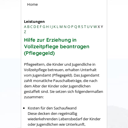
Home
Leistungen
A
B
C
D
E
F
G
H
I
J
K
L
M
N
O
P
Q
R
S
T
U
V
W
X
Y
Z
Hilfe zur Erziehung in
Vollzeitpflege beantragen
(Pflegegeld)
Pflegeeltern, die Kinder und Jugendliche in
Vollzeitpflege betreuen, erhalten Unterhalt
vom Jugendamt (Pflegegeld). Das Jugendamt
zahlt monatliche Pauschalbeträge, die nach
dem Alter der Kinder oder Jugendlichen
gestaffelt sind. Sie setzen sich folgendermaßen
zusammen:
Kosten für den Sachaufwand
Diese decken den regelmäßig
wiederkehrenden Lebensbedarf der Kinder
oder Jugendlichen wie Unterkunft,