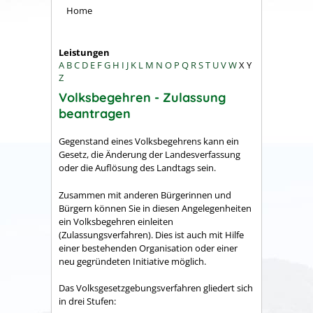
Home
Leistungen
A
B
C
D
E
F
G
H
I
J
K
L
M
N
O
P
Q
R
S
T
U
V
W
X
Y
Z
Volksbegehren - Zulassung
beantragen
Gegenstand eines Volksbegehrens kann ein
Gesetz, die Änderung der Landesverfassung
oder die Auflösung des Landtags sein.
Zusammen mit anderen Bürgerinnen und
Bürgern können Sie in diesen Angelegenheiten
ein Volksbegehren einleiten
(Zulassungsverfahren). Dies ist auch mit Hilfe
einer bestehenden Organisation oder einer
neu gegründeten Initiative möglich.
Das Volksgesetzgebungsverfahren gliedert sich
in drei Stufen: